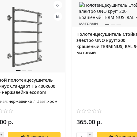
Полотенцесушитель Стойк
электро UNO круг1200
крашеный TERMINUS, RAL 9
матовый
ной полотенцесушитель
нус Стандарт П6 400х600
0 нержавейка econom
иал:
нержавейка
Цвет:
хром
00 р.
365.00 р.
В корзину
В корзину