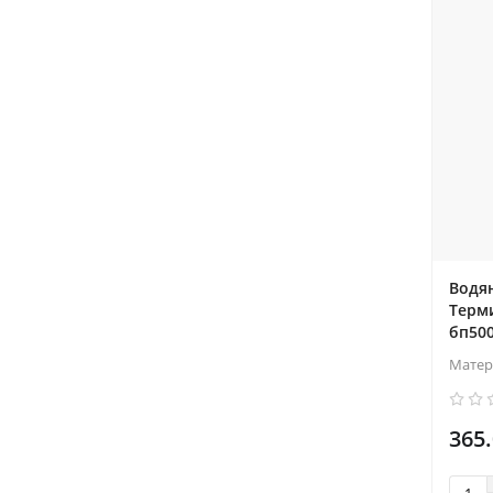
Водя
Терми
бп50
Матер
365.