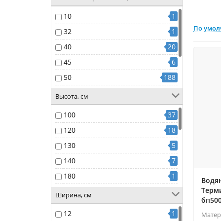
10
1
По умо
32
1
40
20
45
6
50
188
60
7
Высота, см
7
21
100
37
80
1
120
18
130
5
140
7
180
1
Водя
Терми
50
4
Ширина, см
бп50
53
1
12
1
Матер