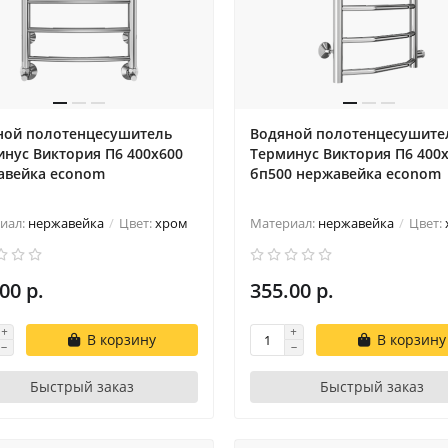
ной полотенцесушитель
Водяной полотенцесушите
нус Виктория П6 400х600
Терминус Виктория П6 400
авейка econom
бп500 нержавейка econom
иал:
нержавейка
Цвет:
хром
Материал:
нержавейка
Цвет:
00 р.
355.00 р.
В корзину
В корзину
Быстрый заказ
Быстрый заказ