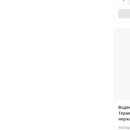
Водя
Терми
нерж
Матер