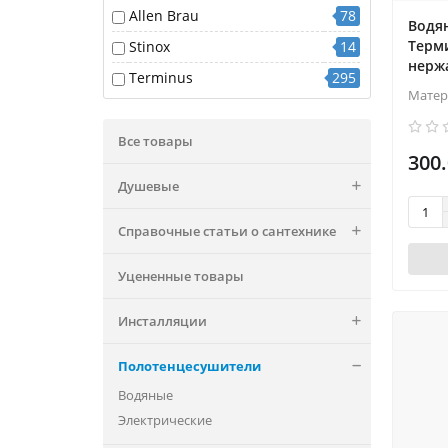
90
1
хром
Allen Brau
170
78
Водя
Терми
Stinox
14
нерж
Terminus
295
Матер
Все товары
300.
Душевые
Справочные статьи о сантехнике
Уцененные товары
Инсталляции
Полотенцесушители
Водяные
Электрические