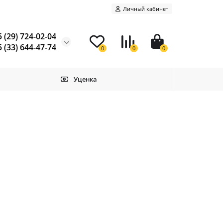
Личный кабинет
 (29) 724-02-04
 (33) 644-47-74
0
0
0
Уценка