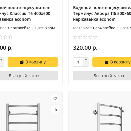
ной полотенцесушитель
Водяной полотенцесушите
нус Классик П6 400х600
Терминус Аврора П6 500х6
авейка econom
нержавейка econom
иал:
нержавейка
Цвет:
хром
Материал:
нержавейка
Цвет:
00 р.
320.00 р.
В корзину
В корзину
Быстрый заказ
Быстрый заказ