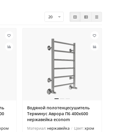
ль
Водяной полотенцесушитель
00
Терминус Аврора П6 400х600
нержавейка econom
хром
Материал:
нержавейка
Цвет:
хром