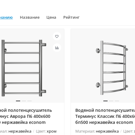
лчанию
Название
Цена
Рейтинг
ной полотенцесушитель
Водяной полотенцесушите
нус Аврора П6 400х600
Терминус Классик П6 400х6
0 нержавейка econom
бп500 нержавейка econom
иал:
нержавейка
Цвет:
хром
Материал:
нержавейка
Цвет: