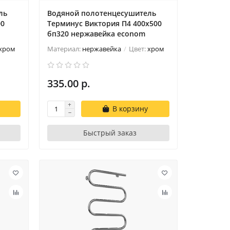
ль
Водяной полотенцесушитель
00
Терминус Виктория П4 400х500
бп320 нержавейка econom
хром
Материал:
нержавейка
Цвет:
хром
335.00 р.
В корзину
Быстрый заказ