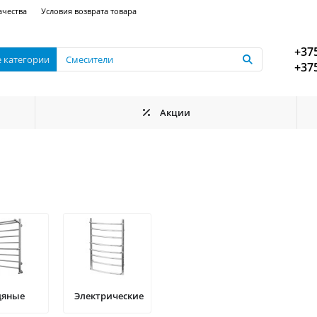
ачества
Условия возврата товара
+375
е категории
+375
Акции
дяные
Электрические