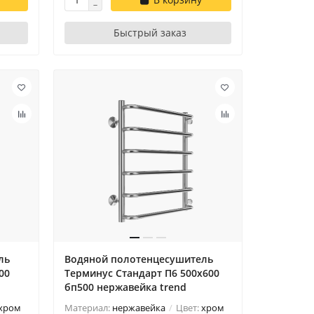
Быстрый заказ
ль
Водяной полотенцесушитель
00
Терминус Стандарт П6 500х600
бп500 нержавейка trend
хром
Материал:
нержавейка
Цвет:
хром