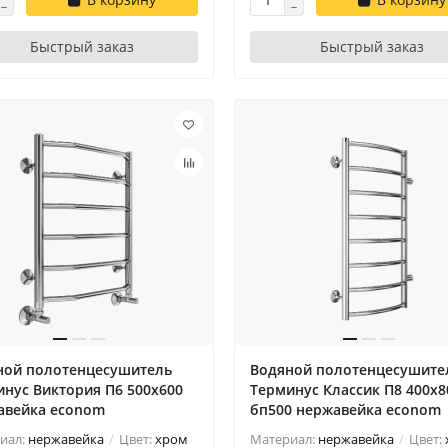
Быстрый заказ
Быстрый заказ
ной полотенцесушитель
Водяной полотенцесушите
нус Виктория П6 500х600
Терминус Классик П8 400х8
авейка econom
бп500 нержавейка econom
иал:
нержавейка
Цвет:
хром
Материал:
нержавейка
Цвет: