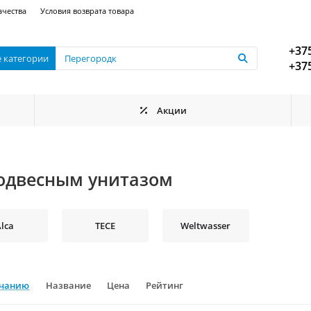
ачества
Условия возврата товара
+375
е категории
+375
Акции
подвесным унитазом
lca
TECE
Weltwasser
лчанию
Название
Цена
Рейтинг