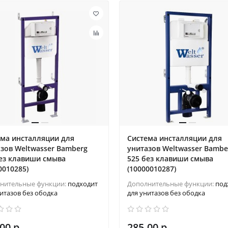
ема инсталляции для
Система инсталляции для
зов Weltwasser Bamberg
унитазов Weltwasser Bambe
без клавиши смыва
525 без клавиши смыва
0010285)
(10000010287)
нительные функции:
подходит
Дополнительные функции:
под
итазов без ободка
для унитазов без ободка
00 р.
285.00 р.