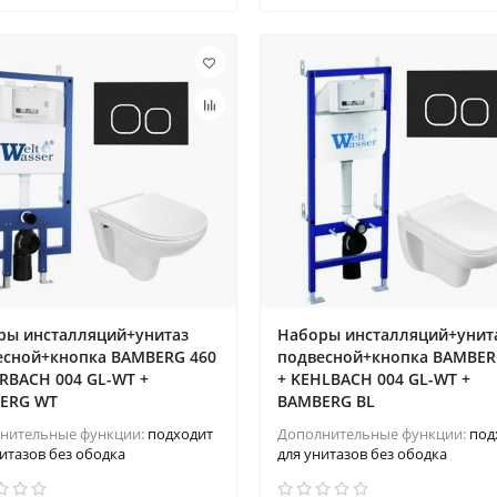
ры инсталляций+унитаз
Наборы инсталляций+унит
есной+кнопка BAMBERG 460
подвесной+кнопка BAMBER
RBACH 004 GL-WT +
+ KEHLBACH 004 GL-WT +
ERG WT
BAMBERG BL
нительные функции:
подходит
Дополнительные функции:
под
итазов без ободка
для унитазов без ободка