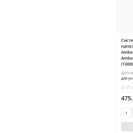
Сист
напол
Ambe
Ambe
(1000
Допол
для ун
475.