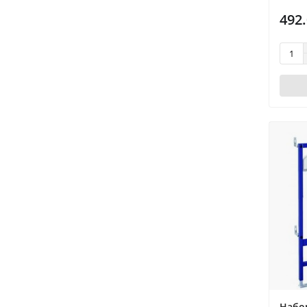
492.
Набо