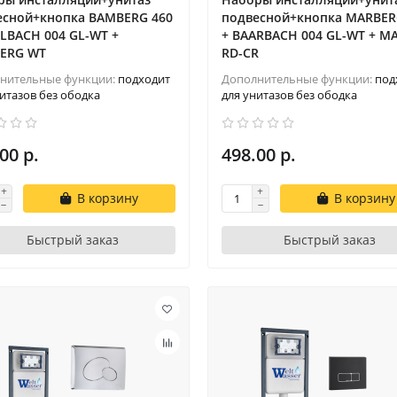
есной+кнопка BAMBERG 460
подвесной+кнопка MARBER
LBACH 004 GL-WT +
+ BAARBACH 004 GL-WT + MA
ERG WT
RD-CR
нительные функции:
подходит
Дополнительные функции:
под
итазов без ободка
для унитазов без ободка
00 р.
498.00 р.
В корзину
В корзину
Быстрый заказ
Быстрый заказ