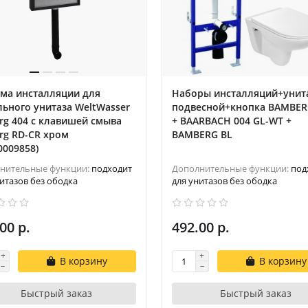
ема инсталляции для
Наборы инсталляций+унит
ьного унитаза WeltWasser
подвесной+кнопка BAMBER
rg 404 с клавишей смыва
+ BAARBACH 004 GL-WT +
rg RD-CR хром
BAMBERG BL
0009858)
нительные функции:
подходит
Дополнительные функции:
под
итазов без ободка
для унитазов без ободка
00 р.
492.00 р.
В корзину
В корзину
Быстрый заказ
Быстрый заказ