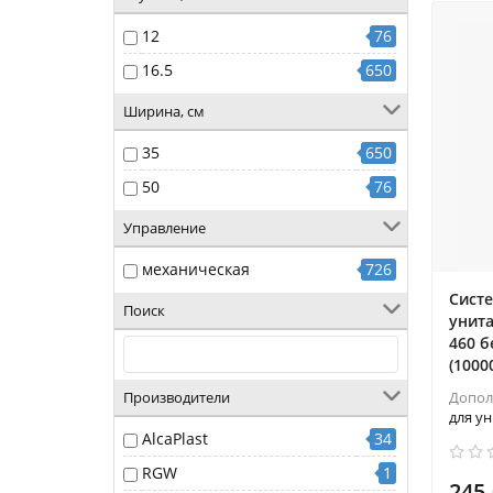
12
76
16.5
650
Ширина, см
35
650
50
76
Управление
механическая
726
Сист
Поиск
унита
460 
(1000
Производители
Допол
для ун
AlcaPlast
34
RGW
1
245.