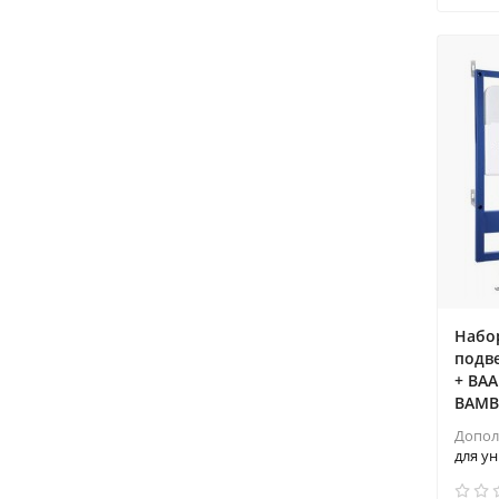
Набо
подв
+ BAA
BAMB
Допол
для ун