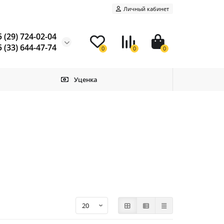
Личный кабинет
 (29) 724-02-04
 (33) 644-47-74
0
0
0
Уценка