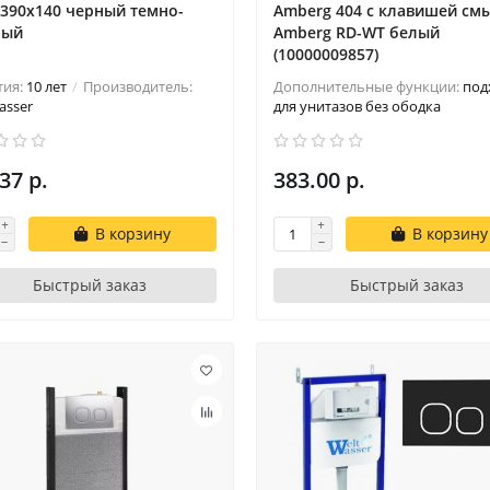
390х140 черный темно-
Amberg 404 с клавишей см
ный
Amberg RD-WT белый
(10000009857)
тия:
10 лет
Производитель:
Дополнительные функции:
под
asser
для унитазов без ободка
37 р.
383.00 р.
В корзину
В корзину
Быстрый заказ
Быстрый заказ