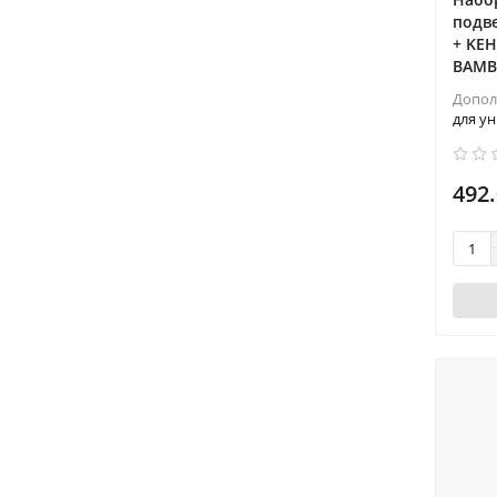
подв
+ KEH
BAMB
Допол
для ун
492.