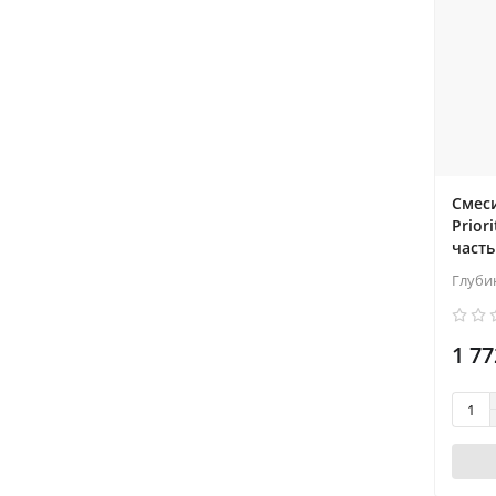
Смеси
Prior
част
Глуби
1 77