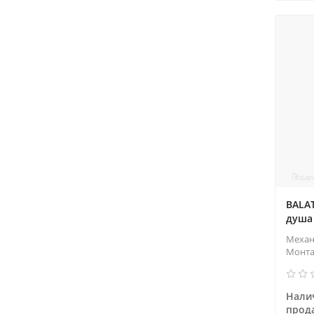
BALA
душа
Механ
Монт
Налич
прод