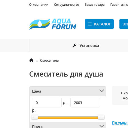
О компании
Сотрудничество
Заказ товара
Гарантия к
КАТАЛОГ
Вс
Установка
Смесители
Смеситель для душа
Цена
Ск
мо
р. -
р.
По умо
Поиск