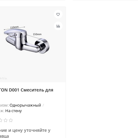
TON D001 Смеситель для
изм:
Однорычажный
аж:
На стену
ие и цену уточняйте у 
авца