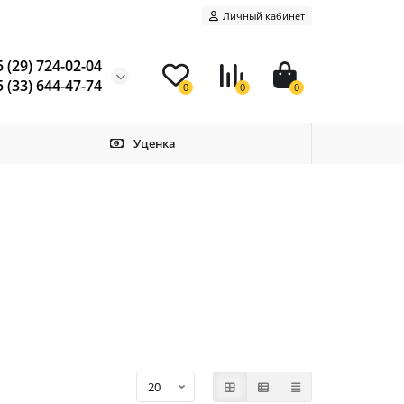
Личный кабинет
 (29) 724-02-04
 (33) 644-47-74
0
0
0
Уценка