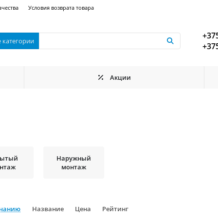
ачества
Условия возврата товара
+375
е категории
+375
Акции
рытый
Наружный
нтаж
монтаж
лчанию
Название
Цена
Рейтинг