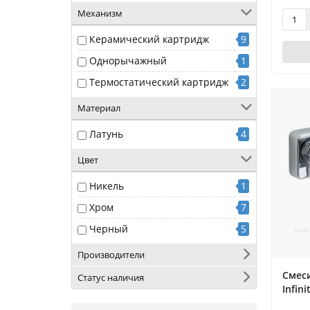
Механизм
Керамический картридж
9
Однорычажный
1
Термостатический картридж
2
Материал
Латунь
4
Цвет
Никель
1
Хром
7
Черный
5
Производители
Смеси
Статус наличия
Infin