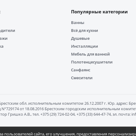
с
Популярные категории
Ванны
одители
Всё для кухни
дажи
Душевые
ка
Инсталляции
Мебель для ванной
Полотенцесушители
Санфаянс
Смесители
естским обл. исполнительным комитетом 26.12.2007 г. Юр. адрес: Брест
Nº729174 от 18.08.2016 Брестским городским исполнительным комитетом
ишко А.В., тел. +375 (29) 724-02-04, +375 (33) 644-47-74, эл. почта: 
тва пользователей сайта, его улучшения, предоставления персонализи