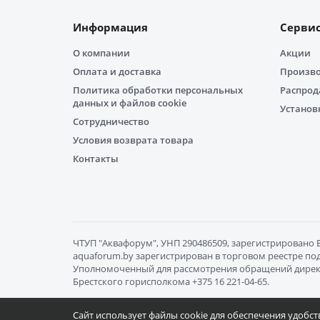
Информация
Серви
О компании
Акции
Оплата и доставка
Произв
Политика обработки персональных
Распро
данных и файлов cookie
Установ
Сотрудничество
Условия возврата товара
Контакты
ЧТУП "Aквафорум", УНП 290486509, зарегистрировано Бр
aquaforum.by зарегистрирован в торговом реестре под 
Уполномоченный для рассмотрения обращений директор Гр
Брестского горисполкома +375 16 221-04-65.
Сайт использует файлы cookie для обеспечения удобс