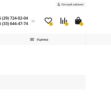
Личный кабинет
 (29) 724-02-04
 (33) 644-47-74
0
0
0
Уценка