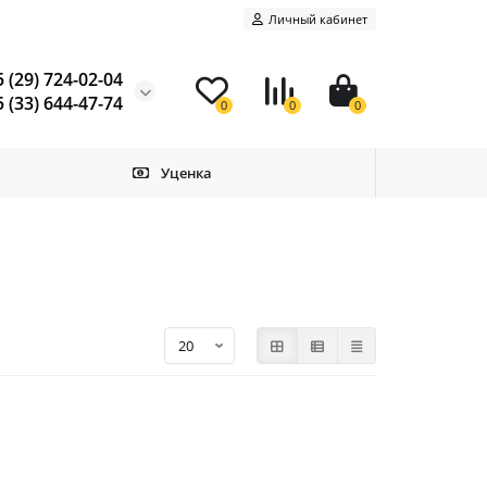
Личный кабинет
 (29) 724-02-04
 (33) 644-47-74
0
0
0
Уценка