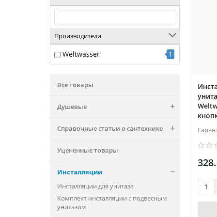
Производители
Weltwasser
1
Все товары
Инст
унита
Weltw
Душевые
кноп
Справочные статьи о сантехнике
Гаран
Уцененные товары
328.
Инсталляции
Инсталляции для унитаза
Комплект инсталляции с подвесным
унитазом