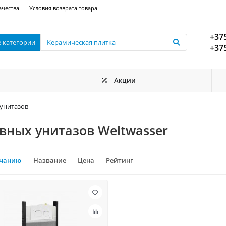
ачества
Условия возврата товара
+375
е категории
+375
Акции
унитазов
вных унитазов Weltwasser
лчанию
Название
Цена
Рейтинг