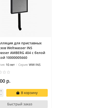
алляция для приставных
зов Weltwasser INS
asser AMBERG 404 с белой
кой 10000005660
тия:
10 лет
Серия:
WW INS
00 р.
В корзину
Быстрый заказ