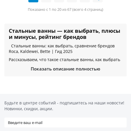
Показано с 1 по 20 из 67 (всего 4 страниц)
Стальные ванны — как выбрать, плюсы
и минусы, рейтинг брендов
Стальные ванны: как выбрать, сравнение брендов
Roca, Kaldewei, Bette | Гид 2025
Рассказываем, что такое стальные ванны, как выбрать
модель по толщине стали и покрытию. Обзор брендов:
Показать описание полностью
Roca, BLB, Kaldewei, Bette. Советы по установке и уходу.
Что такое стальные ванны?
Стальные ванны изготавливаются из листовой стали
толщиной 1,5–4 мм, покрытых слоем эмали или
Будьте в центре событий - подпишитесь на наши новости!
антикоррозийного состава. Они сочетают прочность,
Новинки, скидки, акции.
легкость и доступную цену, занимая промежуточное
положение между чугунными и акриловыми моделями.
Подходят для квартир, частных домов и съемного
жилья.