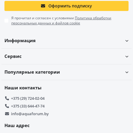
Оформить подписку
Плюсы и минусы стальных ванн
Перед покупкой оцените преимущества и недостатки:
Я прочитал и согласен с условиями
Политика обработки
персональных данных и файлов cookie
Преимущества
Недостатки
Информация
Легкий вес (20–40
Шум при наполнении водой
кг)
Сервис
Быстрый нагрев
Риск появления сколов эмали
воды
Популярные категории
Доступная цена
Меньший срок службы, чем у
(от 600 BYN)
чугуна
Наши контакты
Простота
Ограниченный выбор форм
+375 (29) 724-02-04
монтажа
(чаще прямоугольные)
+375 (33) 644-47-74
info@aquaforum.by
Как выбрать стальную ванну? 5 ключевых
критериев
Наш адрес