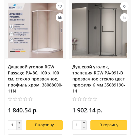
Душевой уголок RGW
Душевой уголок,
Passage PA-86, 100 х 100
трапеция RGW PA-091-B
см, стекло прозрачное,
прозрачное cтекло цвет
профиль хром, 38088600-
профиля 6 мм 35089190-
11N
14
1 840.54 р.
1 902.14 р.
В корзину
В корзину