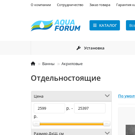
О компании
Сотрудничество
Заказ товара
Гарантия к
КАТАЛОГ
Вс
Установка
Ванны
Акриловые
Отдельностоящие
По умо
Цена
р. -
р.
Размер ДхШ, см