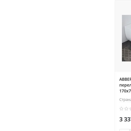
ABBER
перел
170x7
Стран
3 33