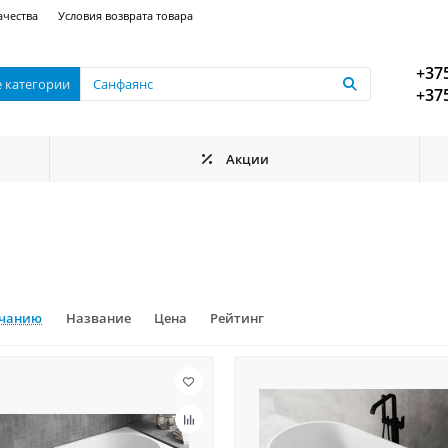
ачества
Условия возврата товара
+375
е категории
+375
Акции
лчанию
Название
Цена
Рейтинг