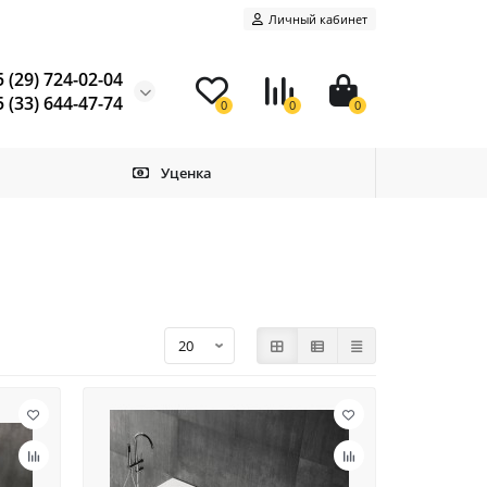
Личный кабинет
 (29) 724-02-04
 (33) 644-47-74
0
0
0
Уценка