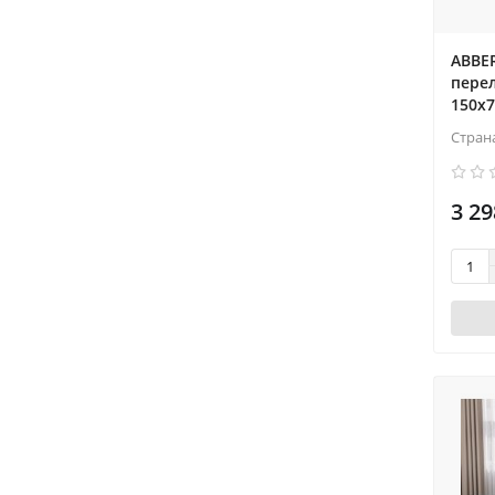
ABBER
перел
150x7
Стран
3 29