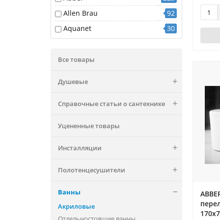
Allen Brau
92
Aquanet
30
Все товары
Душевые
Справочные статьи о сантехнике
Уцененные товары
Инсталляции
Полотенцесушители
Ванны
ABBER
перел
Акриловые
170x7
Отдельностоящие ванны