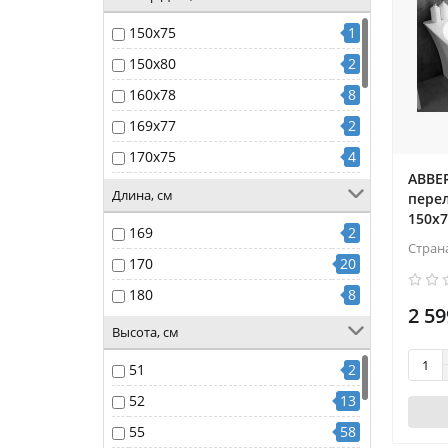
150x75
1
150x80
2
160x78
8
169x77
2
170x75
4
ABBER
170x78
63
Длина, см
перел
170x80
38
150x7
169
2
Стран
171x75
1
170
20
171x82
1
180
8
180x80
9
2 59
Высота, см
180x84
1
51
2
52
13
55
58