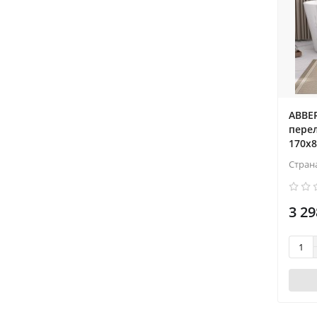
ABBER
перел
170x8
Стран
3 29