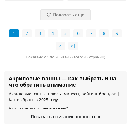
Показать еще
1
2
3
4
5
6
7
8
9
>
>|
Показано с 1 по 20 из 842 (всего 43 страниц)
Акриловые ванны — как выбрать и на
что обратить внимание
Акриловые ванны: плюсы, минусы, рейтинг брендов |
Как выбрать в 2025 году
Что такое акриловые ванны?
Показать описание полностью
Акриловые ванны — это современные сантехнические
изделия из листового акрила, армированного
стекловолокном или смолами. Они легче чугунных и