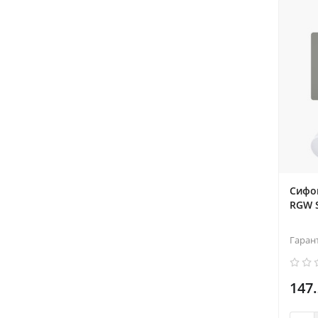
Сифо
RGW S
Гаран
147.