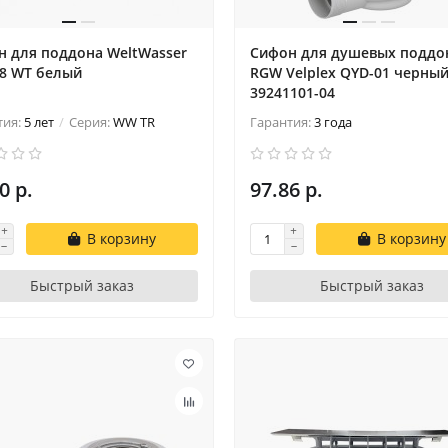
н для поддона WeltWasser
Сифон для душевых поддо
 8 WT белый
RGW Velplex QYD-01 черны
39241101-04
тия:
5 лет
Серия:
WW TR
Гарантия:
3 года
0 р.
97.86 р.
В корзину
В корзину
Быстрый заказ
Быстрый заказ