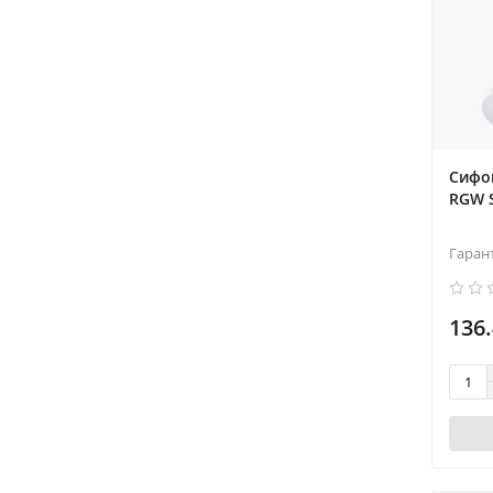
Cифо
RGW S
Гаран
136.