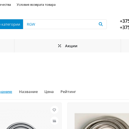
ачества
Условия возврата товара
+375
е категории
+375
Акции
лчанию
Название
Цена
Рейтинг