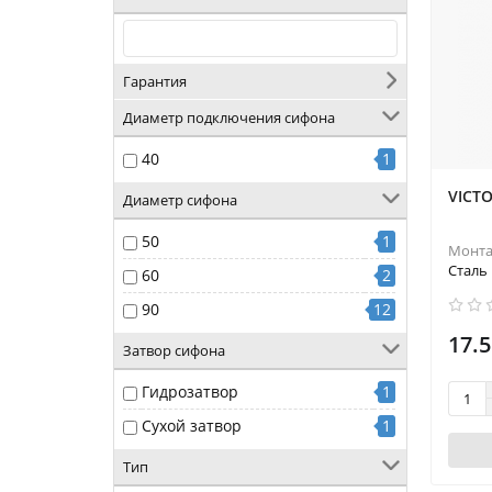
Гарантия
Диаметр подключения сифона
40
1
VICTO
Диаметр сифона
50
1
Монт
Сталь
60
2
90
12
17.5
Затвор сифона
Гидрозатвор
1
Сухой затвор
1
Тип