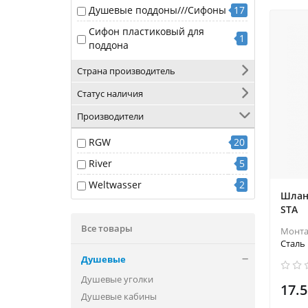
Душевые поддоны///Сифоны
17
Сифон пластиковый для
1
поддона
Страна производитель
Статус наличия
Производители
RGW
20
River
5
Weltwasser
2
Шланг
STA
Все товары
Монт
Сталь
Душевые
Душевые уголки
17.5
Душевые кабины