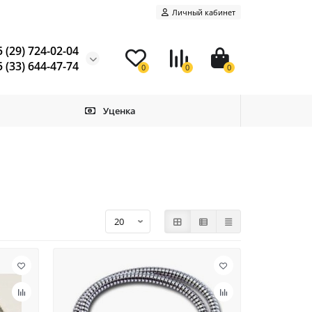
Личный кабинет
 (29) 724-02-04
 (33) 644-47-74
0
0
0
Уценка