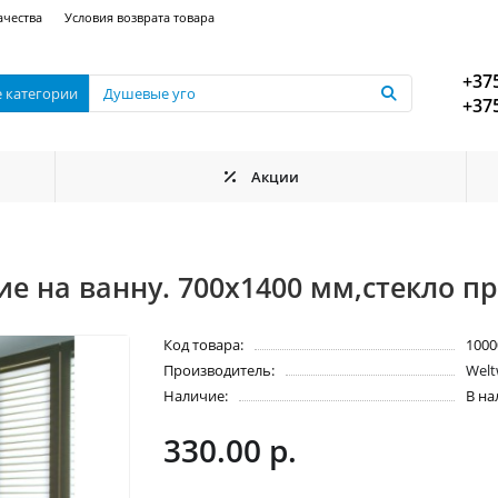
ачества
Условия возврата товара
+375
е категории
+375
Акции
е на ванну. 700х1400 мм,стекло п
Код товара:
1000
Производитель:
Welt
Наличие:
В н
330.00 р.