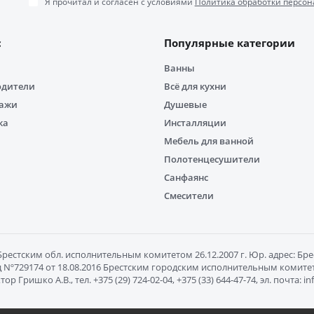
Я прочитал и согласен с условиями
Политика обработки персон
с
Популярные категории
Ванны
одители
Всё для кухни
дажи
Душевые
ка
Инсталляции
Мебель для ванной
Полотенцесушители
Санфаянс
Смесители
естским обл. исполнительным комитетом 26.12.2007 г. Юр. адрес: Брест
Nº729174 от 18.08.2016 Брестским городским исполнительным комитетом
ишко А.В., тел. +375 (29) 724-02-04, +375 (33) 644-47-74, эл. почта: 