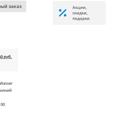
рый заказ
Акции,
скидки,
подарки
50 руб.
Wasser
миний
00