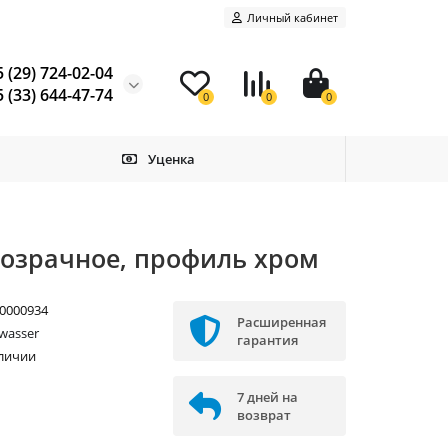
Личный кабинет
 (29) 724-02-04
 (33) 644-47-74
0
0
0
Уценка
розрачное, профиль хром
0000934
Расширенная
wasser
гарантия
аличии
7 дней на
возврат