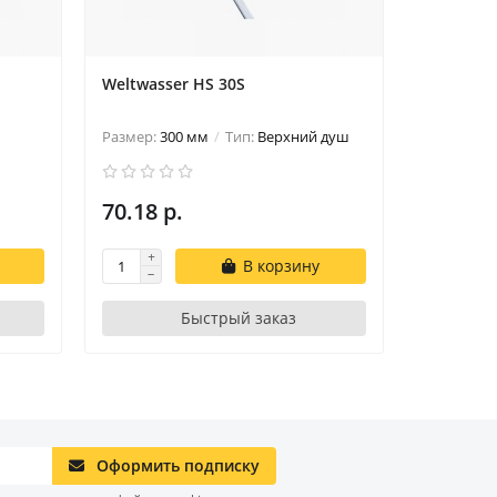
Weltwasser HS 30S
Weltwass
Размер:
300 мм
Тип:
Верхний душ
Размер:
3
70.18 р.
70.18 р
В корзину
Быстрый заказ
Оформить подписку