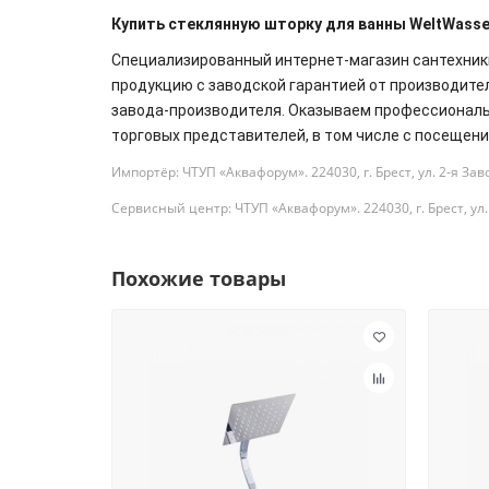
Купить стеклянную шторку для ванны WeltWasse
Специализированный интернет-магазин сантехник
продукцию с заводской гарантией от производит
завода-производителя. Оказываем профессиональн
торговых представителей, в том числе с посещен
Импортёр: ЧТУП «Аквафорум». 224030, г. Брест, ул. 2-я Зав
Сервисный центр: ЧТУП «Аквафорум». 224030, г. Брест, ул. 
Похожие товары