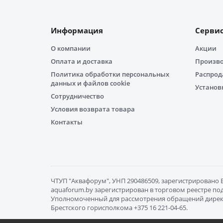
Информация
Серви
О компании
Акции
Оплата и доставка
Произв
Политика обработки персональных
Распро
данных и файлов cookie
Установ
Сотрудничество
Условия возврата товара
Контакты
ЧТУП "Aквафорум", УНП 290486509, зарегистрировано Бр
aquaforum.by зарегистрирован в торговом реестре под 
Уполномоченный для рассмотрения обращений директор Гр
Брестского горисполкома +375 16 221-04-65.