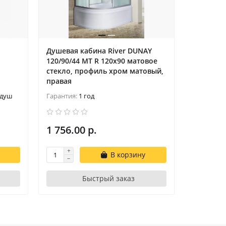
Душевая кабина River DUNAY
Поддон 
120/90/44 MT R 120х90 матовое
RIVER WE
стекло, профиль хром матовый,
900*900*
правая
 душ
Гарантия:
1 год
Гарантия:
1 756.00 р.
416.00 
В корзину
Быстрый заказ