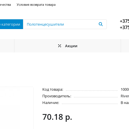
ачества
Условия возврата товара
+375
е категории
+375
Акции
Код товара:
1000
Производитель:
Rive
Наличие:
В н
70.18 р.