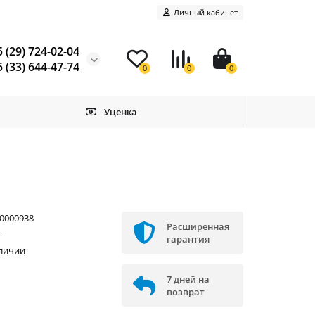
Личный кабинет
 (29) 724-02-04
 (33) 644-47-74
0
0
0
Уценка
0000938
Расширенная
r
гарантия
аличии
7 дней на
возврат