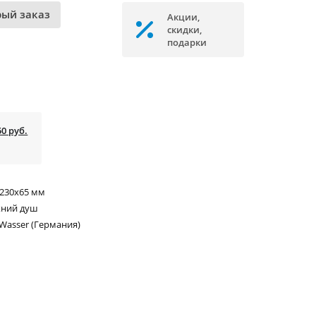
рый заказ
Акции,
скидки,
подарки
50 руб.
230x65 мм
хний душ
Wasser (Германия)