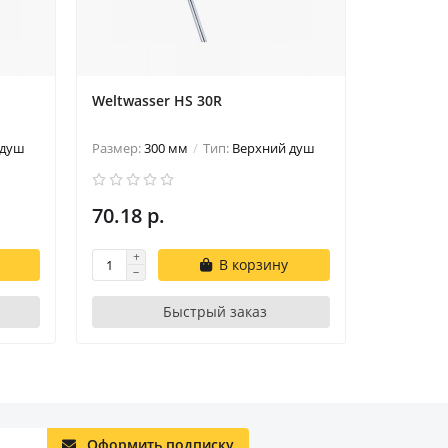
Weltwasser HS 30R
Weltwass
 душ
Размер:
300 мм
Тип:
Верхний душ
Размер:
2
70.18 р.
70.18 р
В корзину
Быстрый заказ
Оформить подписку