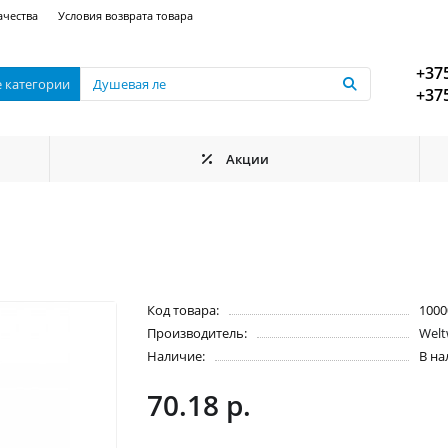
ачества
Условия возврата товара
+375
е категории
+375
Акции
Код товара:
1000
Производитель:
Welt
Наличие:
В н
70.18 р.