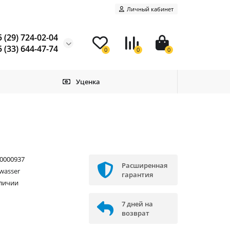
Личный кабинет
 (29) 724-02-04
 (33) 644-47-74
0
0
0
Уценка
0000937
Расширенная
wasser
гарантия
аличии
7 дней на
возврат