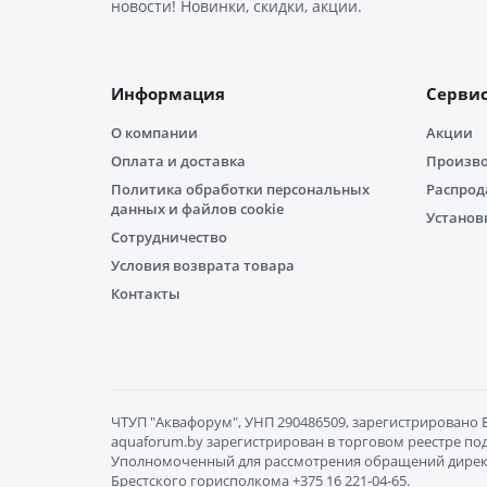
новости! Новинки, скидки, акции.
Информация
Серви
О компании
Акции
Оплата и доставка
Произв
Политика обработки персональных
Распро
данных и файлов cookie
Установ
Сотрудничество
Условия возврата товара
Контакты
ЧТУП "Aквафорум", УНП 290486509, зарегистрировано Бр
aquaforum.by зарегистрирован в торговом реестре под 
Уполномоченный для рассмотрения обращений директор Гр
Брестского горисполкома +375 16 221-04-65.