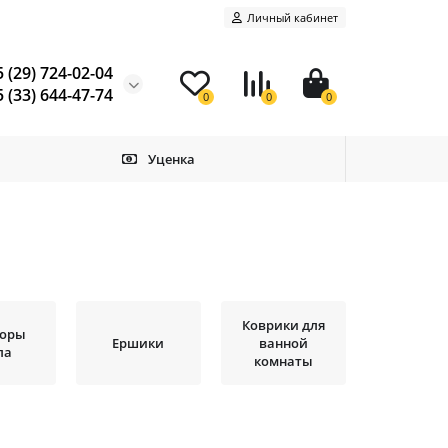
Личный кабинет
 (29) 724-02-04
 (33) 644-47-74
0
0
0
Уценка
Коврики для
торы
Ершики
ванной
ла
комнаты