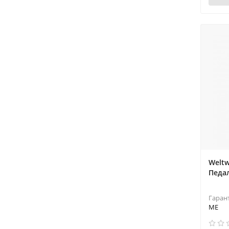
Weltw
Педа
Гаран
ME