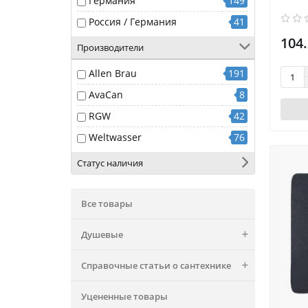
Германия
149
Россия / Германия
41
104.
Производители
Allen Brau
191
AvaCan
8
RGW
42
Weltwasser
76
Статус наличия
Все товары
Душевые
Справочные статьи о сантехнике
Уцененные товары