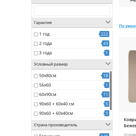
Гарантия
По умо
1 год
222
2 года
43
3 года
1
Условный размер
50х80см
18
56x60
1
60х90см
11
90x60 + 60x40 см
5
90x60 + 60x40см
5
Ковр
90x60см
1
Страна производитель
Беже
Услов