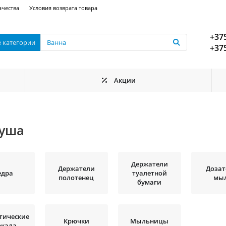
ачества
Условия возврата товара
+375
е категории
+375
Акции
душа
Держатели
Держатели
Доза
едра
туалетной
полотенец
мы
бумаги
тические
Крючки
Мыльницы
ркала