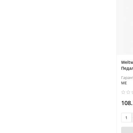
Weltw
Педа
Гаран
ME
108.