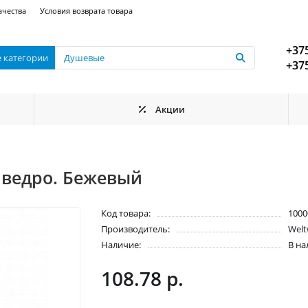
ачества
Условия возврата товара
+375
е категории
+375
Акции
 ведро. Бежевый
Код товара:
1000
Производитель:
Welt
Наличие:
В н
108.78 р.