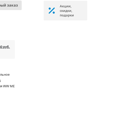
рый заказ
Акции,
скидки,
подарки
50 руб.
альное
д
ия WW ME