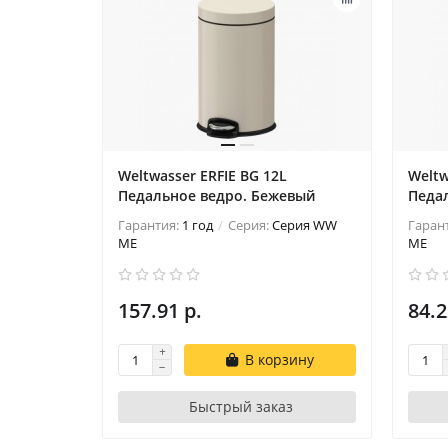
Weltwasser ERFIE BG 12L
Weltw
Педальное ведро. Бежевый
Педа
Гарантия:
1 год
Серия:
Серия WW
Гаран
ME
ME
157.91 р.
84.2
В корзину
Быстрый заказ