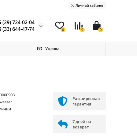
Личный кабинет
 (29) 724-02-04
 (33) 644-47-74
0
0
0
Уценка
0000903
Расширенная
wasser
гарантия
аличии
7 дней на
возврат