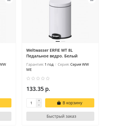
Weltwasser ERFIE WT 8L
Weltwasse
Педальное ведро. Белый
Педально
 WW
Гарантия:
1 год
Серия:
Серия WW
Гарантия:
ME
ME
133.35 р.
126.33 
В корзину
Быстрый заказ