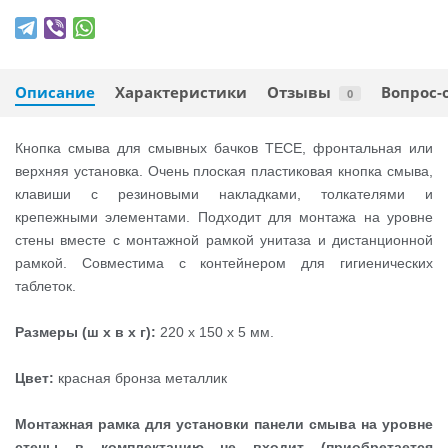
Описание
Характеристики
Отзывы
Вопрос-
0
Кнопка смыва для смывных бачков TECE, фронтальная или
верхняя установка. Очень плоская пластиковая кнопка смыва,
клавиши с резиновыми накладками, толкателями и
крепежными элементами. Подходит для монтажа на уровне
стены вместе с монтажной рамкой унитаза и дистанционной
рамкой. Совместима с контейнером для гигиенических
таблеток.
Размеры (ш х в х г):
220 x 150 x 5 мм.
Цвет:
красная бронза металлик
Монтажная рамка для установки панели смыва на уровне
стены в комплектацию не входит (приобретается