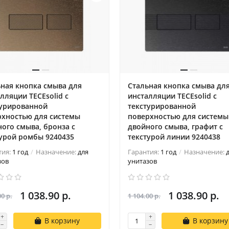
ная кнопка смыва для
Стальная кнопка смыва дл
лляции TECEsolid с
инсталляции TECEsolid с
турированной
текстурированной
рхностью для системы
поверхностью для системы
ого смыва, бронза с
двойного смыва, графит с
турой ромбы 9240435
текстурой линии 9240438
тия:
1 год
Назначение:
для
Гарантия:
1 год
Назначение:
зов
унитазов
1 038.90 р.
1 038.90 р.
00 р.
1 104.00 р.
В корзину
В корзину