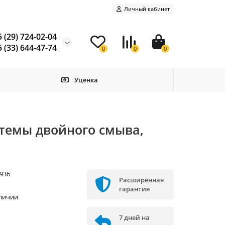
Личный кабинет
 (29) 724-02-04
 (33) 644-47-74
0
0
0
Уценка
стемы двойного смыва,
936
Расширенная
E
гарантия
аличии
7 дней на