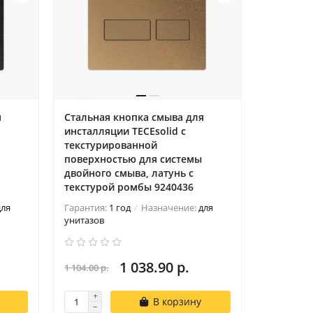
я
Стальная кнопка смыва для
Стальная
инсталляции TECEsolid с
инсталля
текстурированной
текстур
поверхностью для системы
поверхно
двойного смыва, латунь с
двойного
текстурой ромбы 9240436
текстуро
для
Гарантия:
1 год
Назначение:
для
Гарантия:
унитазов
унитазов
1 038.90 р.
1 104.00 р.
1 104.00 р.
В корзину