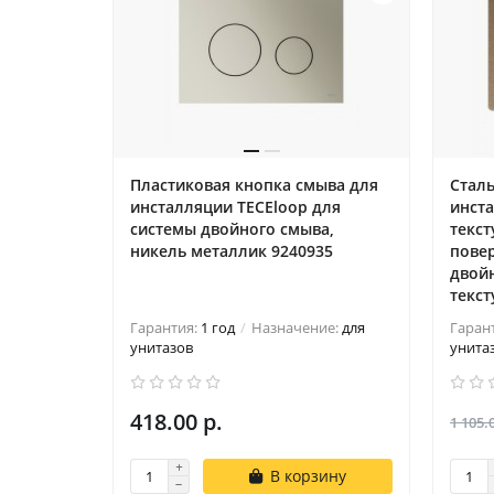
Пластиковая кнопка смыва для
Сталь
инсталляции TECEloop для
инста
системы двойного смыва,
текс
никель металлик 9240935
пове
двойн
текс
Гарантия:
1 год
Назначение:
для
Гаран
унитазов
унита
418.00 р.
1 105.
В корзину