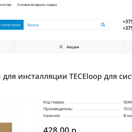
ачества
Условия возврата товара
+375
е категории
+375
Акции
 для инсталляции TECEloop для си
Код товара:
9240
Производитель:
TEC
Наличие:
В н
428.00 р.