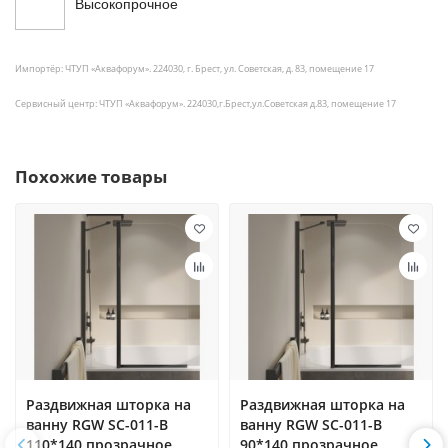
Высокопрочное
Импортёр: ЧТУП «Аквафорум». 224030, г. Брест, ул. Советская, д. 83, помещение 17
Сервисный центр: ЧТУП «Аквафорум». 224030,г.Брест,ул.Советская д.83, помещение 17
Похожие товары
Раздвижная шторка на
Раздвижная шторка на
ванну RGW SC-011-B
ванну RGW SC-011-B
110*140 прозрачное
90*140 прозрачное