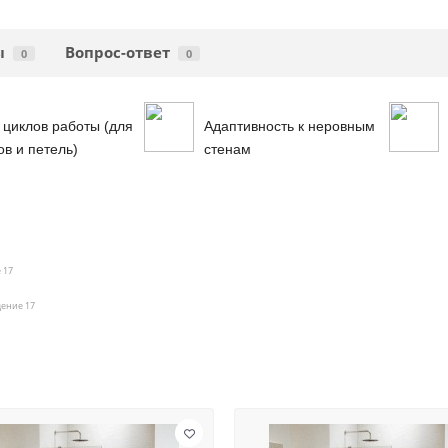
ы
Вопрос-ответ
0
0
 циклов работы (для
Адаптивность к неровным
ов и петель)
стенам
 17
щение 17