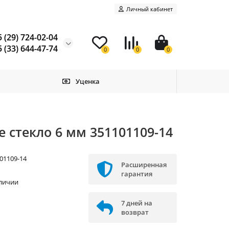
Личный кабинет
 (29) 724-02-04
 (33) 644-47-74
0
0
0
Уценка
 стекло 6 мм 351101109-14
01109-14
Расширенная
W
гарантия
аличии
7 дней на
возврат