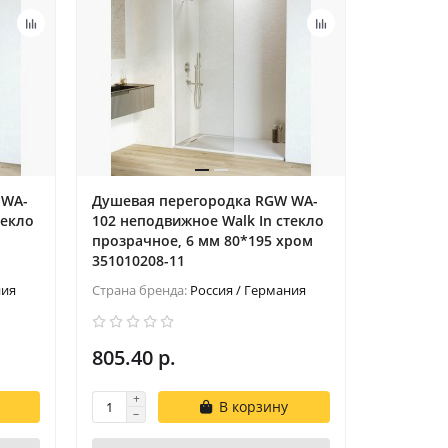
 WA-
Душевая перегородка RGW WA-
Душевая
текло
102 неподвижное Walk In cтекло
102 непо
прозрачное, 6 мм 80*195 xром
прозрачн
351010208-11
35101020
ния
Страна бренда:
Россия / Германия
Страна бр
805.40 р.
840.92 
В корзину