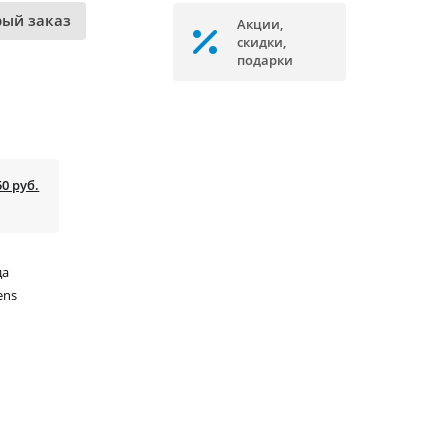
рый заказ
Акции,
скидки,
подарки
50 руб.
да
ens