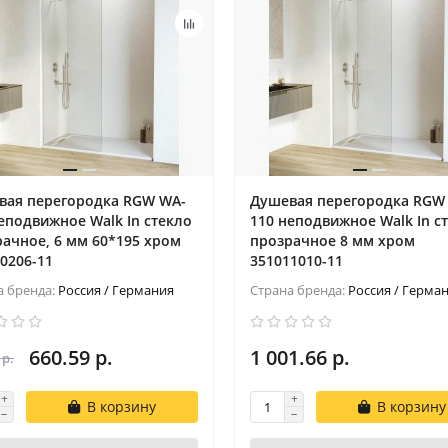
вая перегородка RGW WA-
Душевая перегородка RGW
еподвижное Walk In cтекло
110 неподвижное Walk In c
ачное, 6 мм 60*195 xром
прозрачное 8 мм хром
0206-11
351011010-11
а бренда:
Россия / Германия
Страна бренда:
Россия / Герма
660.59 р.
1 001.66 р.
 р.
В корзину
В корзину