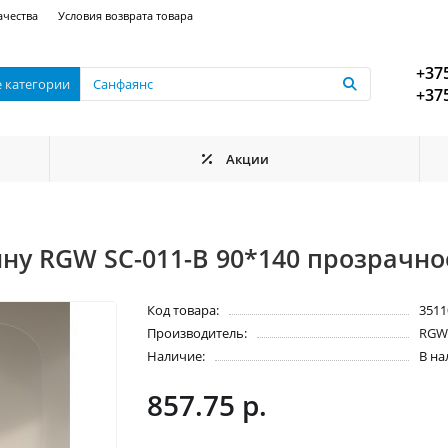
ачества
Условия возврата товара
+375
е категории
+375
Акции
у RGW SC-011-B 90*140 прозрачное
Код товара:
3511
Производитель:
RG
Наличие:
В н
857.75 р.