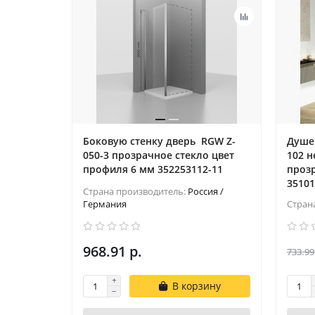
Боковую стенку дверь RGW Z-
Душе
050-3 прозрачное cтекло цвет
102 н
профиля 6 мм 352253112-11
прозр
35101
Страна производитель:
Россия /
Германия
Стран
968.91 р.
733.99
В корзину