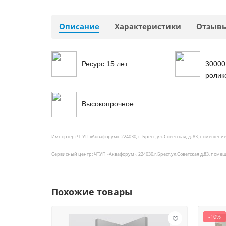
Описание
Характеристики
Отзыв
Ресурс 15 лет
30000
ролик
Высокопрочное
Импортёр: ЧТУП «Аквафорум». 224030, г. Брест, ул. Советская, д. 83, помещение
Сервисный центр: ЧТУП «Аквафорум». 224030,г.Брест,ул.Советская д.83, поме
Похожие товары
-10%