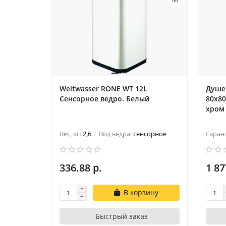
Weltwasser RONE WT 12L
Душев
Сенсорное ведро. Белый
80х80
хром
Вес, кг:
2,6
Вид ведра:
сенсорное
Гаран
336.88 р.
1 87
В корзину
Быстрый заказ