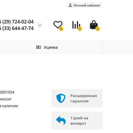
Личный кабинет
 (29) 724-02-04
 (33) 644-47-74
0
0
0
Уценка
0001054
Расширенная
wasser
гарантия
в наличии
7 дней на
возврат