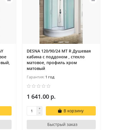
AY
DESNA 120/90/24 MT R Душевая
DESNA 10
вое
кабина с поддоном , стекло
кабина с
овый,
матовое, профиль хром
матовое 
матовый
матовый
Гарантия:
1 год
Гарантия:
1 641.00 р.
1 398.0
В корзину
Быстрый заказ