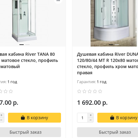
ая кабина River TANA 80
Душевая кабина River DUN
 матовое стекло, профиль
120/80/44 MT R 120х80 мато
 матовый
стекло, профиль хром мат
правая
тия:
1 год
Гарантия:
1 год
7.00 р.
1 692.00 р.
В корзину
В корзину
Быстрый заказ
Быстрый заказ