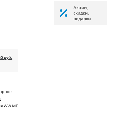
Акции,
скидки,
подарки
50 руб.
сорное
д
ия WW ME