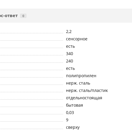
с-ответ
0
2,2
сенсорное
есть
340
240
есть
полипропилен
нерж. сталь
нерж. сталь/пластик
отдельностоящая
бытовая
0,03
9
сверху