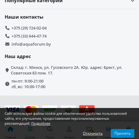
Популярные категории
Наши контакты
+375 (29) 724-02-04
+375 (33) 644-47-74
info@aquaforum.by
Наш адрес
Склад: г. Минск, ул. Гусовского 2А. Юр. адрес: Брест, ул.
Советская 83 пом. 17.
пн-пт: 9:00-21:00
сб, вс: 10:00-17:00
Сайт использует файлы cookie для обеспечения удобства пользователей
сайта, его улучшения, предоставления персонализированных
рекомендаций.
Подробнее
0
0
0
Отклонить
Принять
Главная
Каталог
Поиск
Аккаунт
Избранное
Сравнение
Корзина