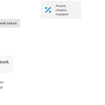
Акции,
скидки,
подарки
рый заказ
50 руб.
рил
ый