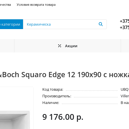
ачества
Условия возврата товара
+375
е категории
+375
Акции
&Boch Squaro Edge 12 190x90 с нож
Код товара:
UBQ
Производитель:
Vill
Наличие:
В н
9 176.00 р.