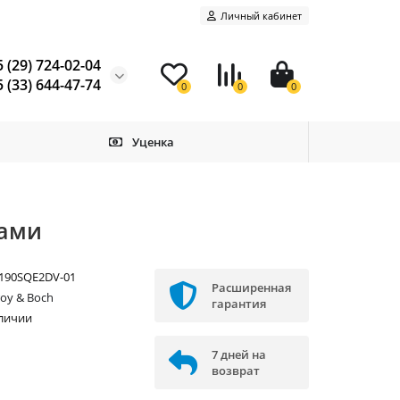
Личный кабинет
 (29) 724-02-04
 (33) 644-47-74
0
0
0
Уценка
ками
190SQE2DV-01
Расширенная
eroy & Boch
гарантия
аличии
7 дней на
возврат