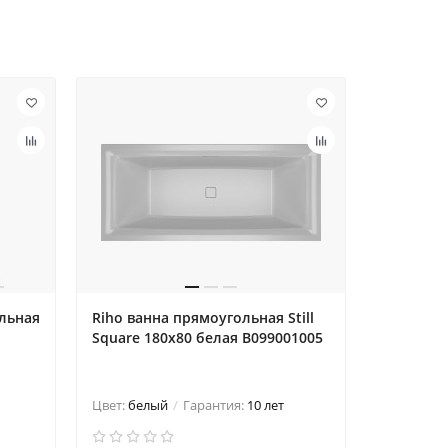
льная
Riho ванна прямоугольная Still
Акрилова
Square 180x80 белая B099001005
Riho Lugo
cm, белы
Цвет:
бел
Цвет:
белый
Гарантия:
10 лет
покрытие