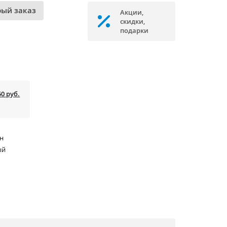
рый заказ
Акции,
скидки,
подарки
50 руб.
ун
ый