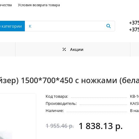
ачества
Условия возврата товара
+375
е категории
+375
Акции
йзер) 1500*700*450 с ножками (бела
Код товара:
КВ-1
Производитель:
KAIS
Наличие:
В н
1 838.13 р.
1 955.46 р.