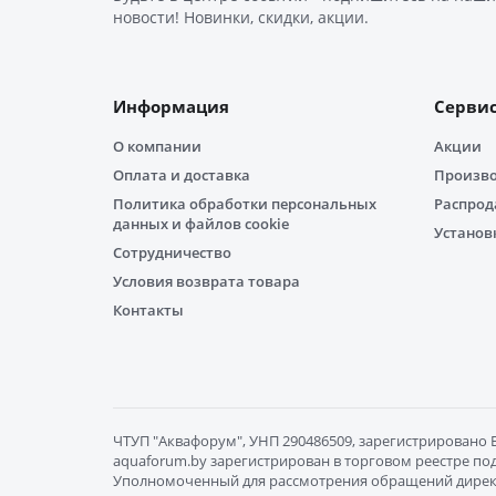
новости! Новинки, скидки, акции.
Информация
Серви
О компании
Акции
Оплата и доставка
Произв
Политика обработки персональных
Распро
данных и файлов cookie
Установ
Сотрудничество
Условия возврата товара
Контакты
ЧТУП "Aквафорум", УНП 290486509, зарегистрировано Бр
aquaforum.by зарегистрирован в торговом реестре под 
Уполномоченный для рассмотрения обращений директор Гр