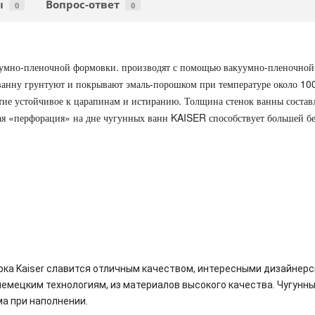
ы
Вопрос-ответ
0
0
умно-пленочной формовки. производят с помощью вакуумно-пленочной 
ванну грунтуют и покрывают эмаль-порошком при температуре около 100
тие устойчивое к царапинам и истиранию. Толщина стенок ванны составл
я «перфорация» на дне чугунных ванн KAISER способствует большей бе
рка Kaiser славится отличным качеством, интересными дизайнерс
 немецким технологиям, из материалов высокого качества. Чугунн
а при наполнении.