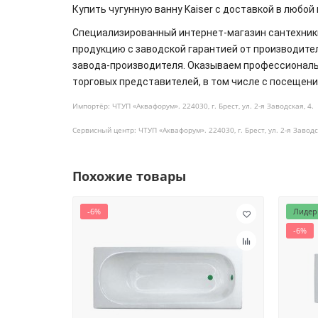
Купить чугунную ванну Kaiser с доставкой в любо
Специализированный интернет-магазин сантехник
продукцию с заводской гарантией от производит
завода-производителя. Оказываем профессиональн
торговых представителей, в том числе с посещен
Импортёр: ЧТУП «Аквафорум». 224030, г. Брест, ул. 2-я Заводская, 4.
Сервисный центр: ЧТУП «Аквафорум». 224030, г. Брест, ул. 2-я Заводс
Похожие товары
-6%
Лидер
-6%