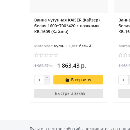
Ванна чугунная KAISER (Кайзер)
Ванна
белая 1600*700*420 с ножками
белая
КВ-1605 (Кайзер)
КВ-16
Материал:
чугун
Цвет:
белый
Матер
1 863.43 р.
1 982.37 р.
1 968.
В корзину
Быстрый заказ
Будьте в центре событий - подпишитесь на наши