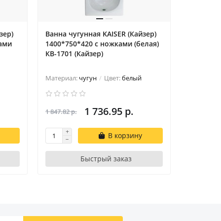
зер)
Ванна чугунная KAISER (Кайзер)
Ванна чу
ками
1400*750*420 с ножками (белая)
белая 17
КВ-1701 (Кайзер)
ручками 
(Кайзер)
Материал:
чугун
Цвет:
белый
Материал
1 736.95 р.
1 847.82 р.
2 359.11 р.
В корзину
Быстрый заказ