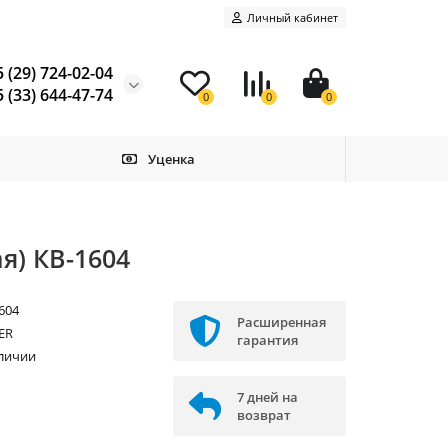
Личный кабинет
 (29) 724-02-04
 (33) 644-47-74
0
0
0
Уценка
я) КВ-1604
604
Расширенная
ER
гарантия
аличии
7 дней на
возврат