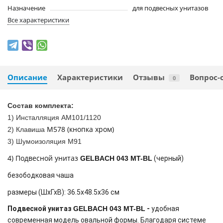
Назначение
для подвесных унитазов
Все характеристики
Описание
Характеристики
Отзывы
Вопрос-
0
Состав комплекта:
1) Инсталляция AM101/1120
M578 (кнопка хром)
2) Клавиша
3) Шумоизоляция M91
4) Подвесной унитаз
GELBACH 043 MT-BL
(черный)
безободковая чаша
размеры (ШхГхВ): 36.5х48.5х36 см
Подвесной унитаз
GELBACH 043 MT-BL
-
удобная
современная модель овальной формы. Благодаря системе