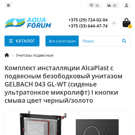
0
0
+375 (29) 724-02-04
+375 (33) 644-47-74
0
КАТАЛОГ
Все категории
Унитазы подвесные
Комплект инсталляции AlcaPlast с
подвесным безободковый унитазом
GELBACH 043 GL-WT (сиденье
ультратонкое микролифт) I кнопки
смыва цвет черный/золото