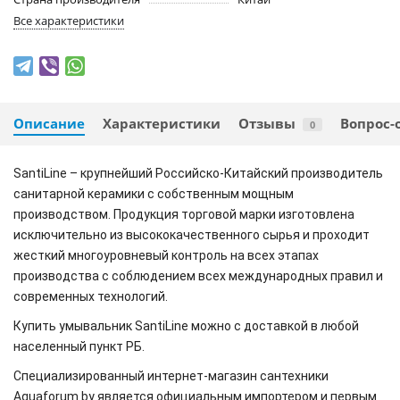
Все характеристики
Описание
Характеристики
Отзывы
Вопрос-
0
SantiLine – крупнейший Российско-Китайский производитель
санитарной керамики с собственным мощным
производством. Продукция торговой марки изготовлена
исключительно из высококачественного сырья и проходит
жесткий многоуровневый контроль на всех этапах
производства с соблюдением всех международных правил и
современных технологий.
Купить умывальник SantiLine
можно
с доставкой в любой
населенный пункт РБ.
Специализированный интернет-магазин сантехники
Aquaforum.by является официальным импортером и первым