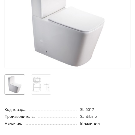
Код товара:
SL-5017
Производитель:
SantiLine
Наличие:
В наличии