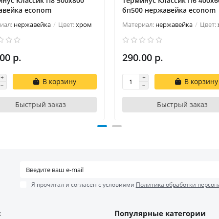
нус Классик П8 500х800
Терминус Классик П6 400х6
авейка econom
бп500 нержавейка econom
иал:
нержавейка
Цвет:
хром
Материал:
нержавейка
Цвет:
00 р.
290.00 р.
В корзину
В корзину
Быстрый заказ
Быстрый заказ
Я прочитал и согласен с условиями
Политика обработки персон
с
Популярные категории