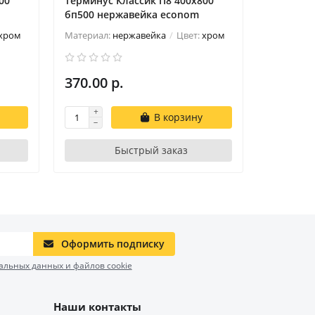
00
Терминус Классик П8 400х800
Терминус
бп500 нержавейка econom
бп600 н
хром
Материал:
нержавейка
Цвет:
хром
Материал
370.00 р.
480.00 
В корзину
Быстрый заказ
Оформить подписку
альных данных и файлов cookie
Наши контакты