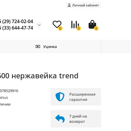
Личный кабинет
 (29) 724-02-04
 (33) 644-47-74
0
0
0
Уценка
00 нержавейка trend
078529916
Расширенная
inus
гарантия
аличии
7 дней на
возврат