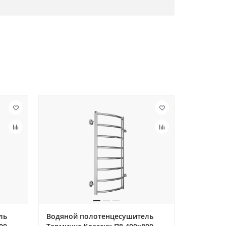
ль
Водяной полотенцесушитель
Водяной