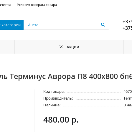
ачества
Условия возврата товара
+375
е категории
+375
Акции
ь Терминус Аврора П8 400х800 бп6
Код товара:
4670
Производитель:
Term
Наличие:
В н
480.00 р.