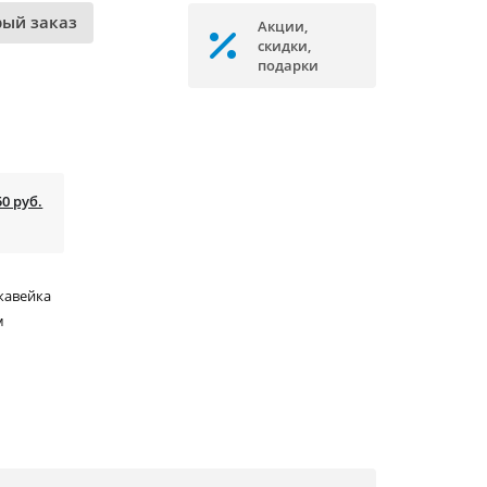
рый заказ
Акции,
скидки,
подарки
50 руб.
жавейка
м