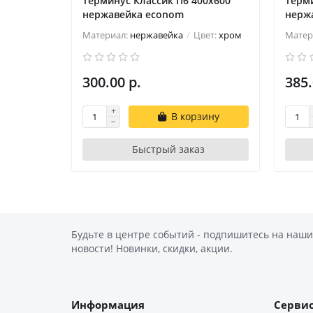
Терминус Классик П6 400х600
Терми
нержавейка econom
нерж
Материал:
нержавейка
Цвет:
хром
Матер
300.00 р.
385.
В корзину
Быстрый заказ
Будьте в центре событий - подпишитесь на наши
новости! Новинки, скидки, акции.
Информация
Серви