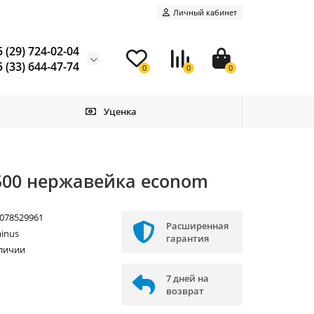
Личный кабинет
 (29) 724-02-04
 (33) 644-47-74
0
0
0
Уценка
500 нержавейка econom
078529961
Расширенная
inus
гарантия
аличии
7 дней на
возврат