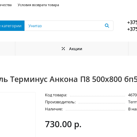
ачества
Условия возврата товара
+375
е категории
+375
Акции
ь Терминус Анкона П8 500х800 бп
Код товара:
4670
Производитель:
Term
Наличие:
В н
730.00 р.