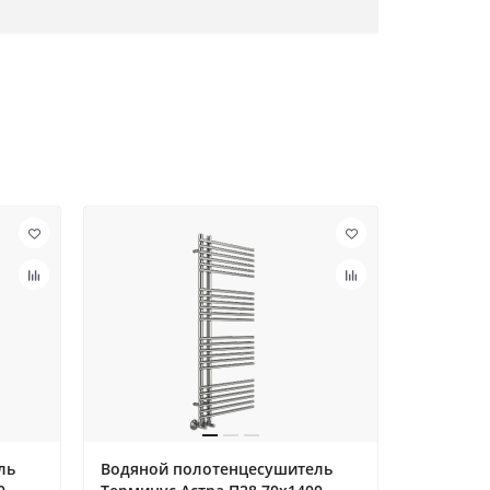
ль
Водяной полотенцесушитель
Водяной