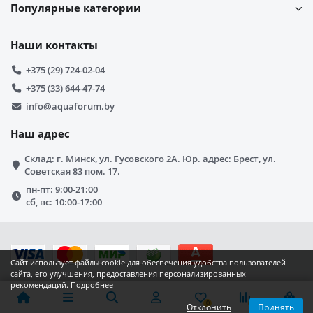
Популярные категории
Наши контакты
+375 (29) 724-02-04
+375 (33) 644-47-74
info@aquaforum.by
Наш адрес
Склад: г. Минск, ул. Гусовского 2А. Юр. адрес: Брест, ул.
Советская 83 пом. 17.
пн-пт: 9:00-21:00
сб, вс: 10:00-17:00
Сайт использует файлы cookie для обеспечения удобства пользователей
сайта, его улучшения, предоставления персонализированных
рекомендаций.
Подробнее
0
0
0
Отклонить
Принять