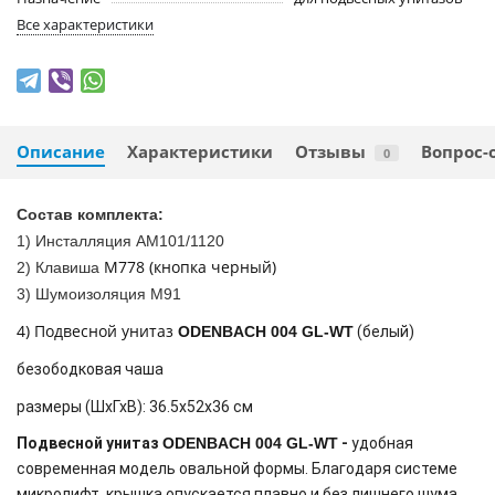
Все характеристики
Описание
Характеристики
Отзывы
Вопрос-
0
Состав комплекта:
1) Инсталляция AM101/1120
M778 (кнопка черный)
2) Клавиша
3) Шумоизоляция M91
4) Подвесной унитаз
ODENBACH 004 GL-WT
(белый)
безободковая чаша
размеры (ШхГхВ): 36.5х52х36 см
Подвесной унитаз
ODENBACH 004 GL-WT
-
удобная
современная модель овальной формы. Благодаря системе
микролифт, крышка опускается плавно и без лишнего шума.