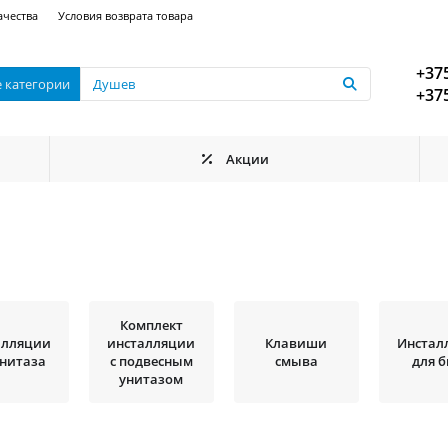
ачества
Условия возврата товара
+375
е категории
+375
Акции
Комплект
алляции
инсталляции
Клавиши
Инстал
унитаза
с подвесным
смыва
для 
унитазом