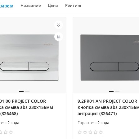
лчанию
Название
Цена
Рейтинг
01.00 PROJECT COLOR
9.2PR01.AN PROJECT COLOR
ка смыва abs 230x156мм
Кнопка смыва abs 230x156
(326468)
антрацит (326471)
тия:
2 года
Гарантия:
2 года