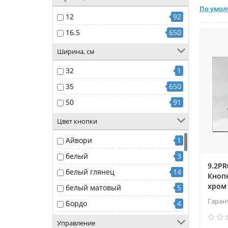
По умо
12
92
16.5
650
Ширина, см
32
1
35
650
50
91
Цвет кнопки
Айвори
1
белый
3
9.2PR
белый глянец
14
Кноп
хром 
белый матовый
5
Гаран
Бордо
4
Зеленый
1
Управление