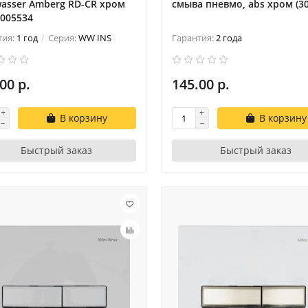
asser Amberg RD-CR хром
смыва пневмо, abs хром (30
005534
тия:
1 год
Серия:
WW INS
Гарантия:
2 года
00 р.
145.00 р.
В корзину
В корзину
Быстрый заказ
Быстрый заказ