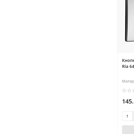
Кноп
Ria 6
Матер
145.