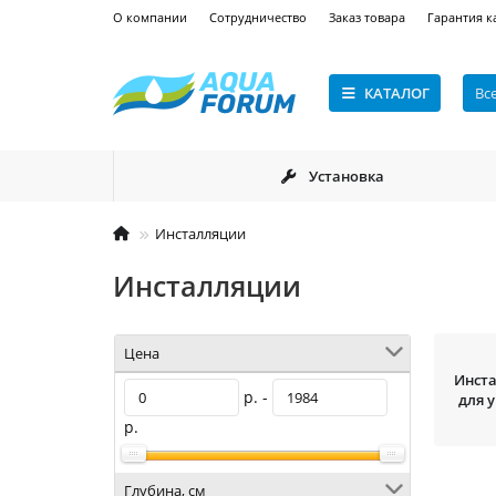
О компании
Сотрудничество
Заказ товара
Гарантия к
КАТАЛОГ
Вс
Установка
Инсталляции
Инсталляции
Цена
Инст
р. -
для 
р.
Глубина, см