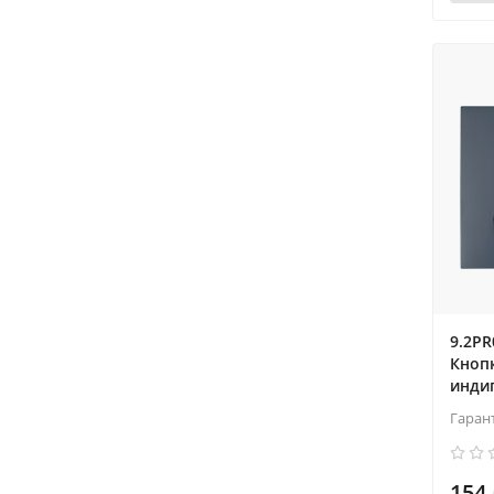
9.2PR
Кноп
индиг
Гаран
154.