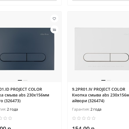
01.ID PROJECT COLOR
9.2PR01.IV PROJECT COLOR
ка смыва abs 230x156мм
Кнопка смыва abs 230x156
о (326473)
айвори (326474)
тия:
2 года
Гарантия:
2 года
00 р.
154.00 р.