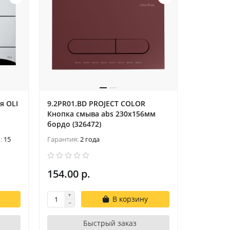
я OLI
9.2PR01.BD PROJECT COLOR
Кнопка смыва abs 230x156мм
бордо (326472)
м:
15
Гарантия:
2 года
154.00 р.
В корзину
Быстрый заказ