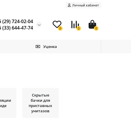
Личный кабинет
 (29) 724-02-04
 (33) 644-47-74
0
0
0
Уценка
Скрытые
ляции
бачки для
биде
приставных
унитазов