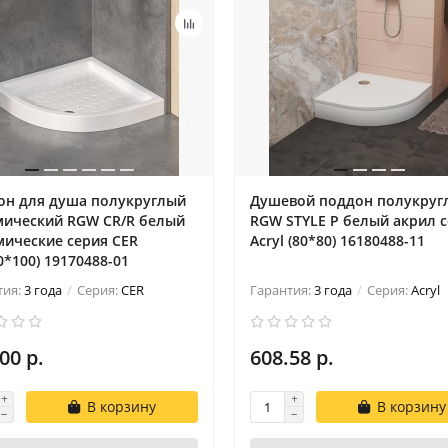
он для душа полукруглый
Душевой поддон полукруг
мический RGW CR/R белый
RGW STYLE P белый акрил 
мические cерия CER
Acryl (80*80) 16180488-11
0*100) 19170488-01
тия:
3 года
Серия:
CER
Гарантия:
3 года
Серия:
Acryl
00 р.
608.58 р.
В корзину
В корзину