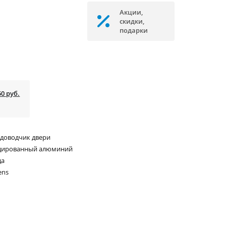
Акции,
скидки,
подарки
50 руб.
доводчик двери
дированный алюминий
да
ens