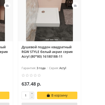
лый
Душевой поддон квадратный
Душевой
cерия
RGW STYLE белый акрил cерия
прямоуг
Acryl (80*80) 16180188-11
белый ак
16180280
Гарантия:
3 года
Серия:
Acryl
Гарантия:
637.48 р.
726.84 
В корзину