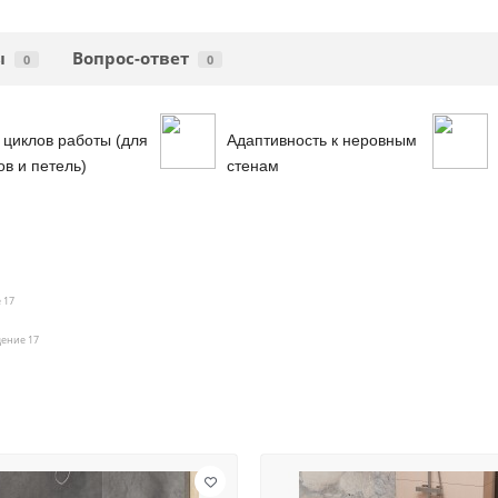
ы
Вопрос-ответ
0
0
 циклов работы (для
Адаптивность к неровным
ов и петель)
стенам
 17
щение 17