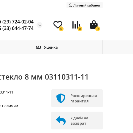
Личный кабинет
 (29) 724-02-04
 (33) 644-47-74
0
0
0
Уценка
текло 8 мм 03110311-11
0311-11
Расширенная
W
гарантия
в наличии
7 дней на
возврат