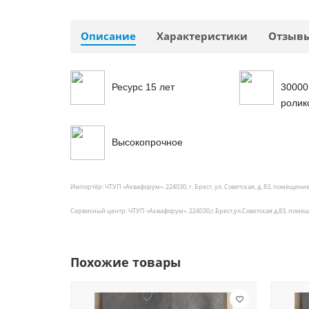
Описание
Характеристики
Отзыв
Ресурс 15 лет
30000
ролик
Высокопрочное
Импортёр: ЧТУП «Аквафорум». 224030, г. Брест, ул. Советская, д. 83, помещение
Сервисный центр: ЧТУП «Аквафорум». 224030,г.Брест,ул.Советская д.83, поме
Похожие товары