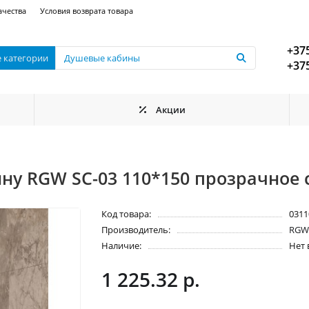
ачества
Условия возврата товара
+375
е категории
+375
Акции
у RGW SC-03 110*150 прозрачное с
Код товара:
0311
Производитель:
RG
Наличие:
Нет 
1 225.32 р.