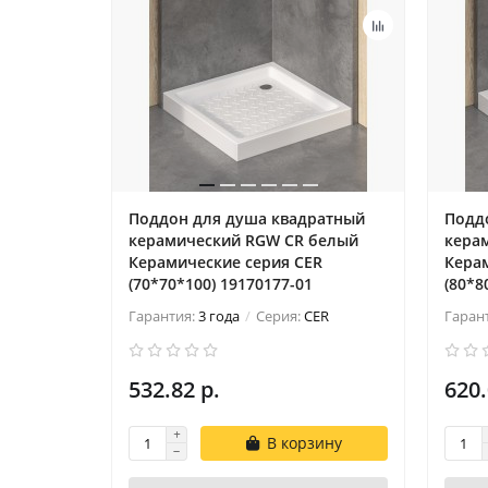
Поддон для душа квадратный
Подд
керамический RGW CR белый
кера
Керамические cерия CER
Кера
(70*70*100) 19170177-01
(80*8
Гарантия:
3 года
Серия:
CER
Гаран
532.82 р.
620.
В корзину