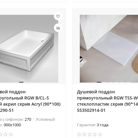
вой поддон
Душевой поддон
оугольный RGW B/CL-S
прямоугольный RGW TSS-W
 акрил cерия Acryl (90*100)
cтеклопластик cерия (90*14
290-51
553502914-01
а с сифоном:
270
Условный
р:
900x1000
Гарантия:
3 года