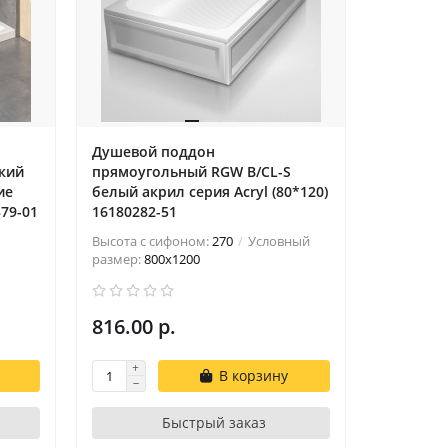
Душевой поддон
кий
прямоугольный RGW B/CL-S
ие
белый акрил cерия Acryl (80*120)
379-01
16180282-51
Высота с сифоном:
270
Условный
размер:
800x1200
816.00 р.
В корзину
Быстрый заказ