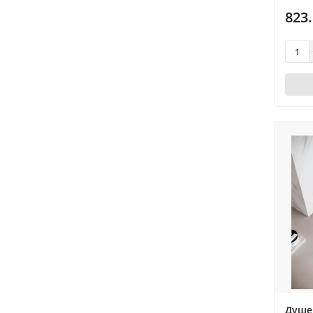
823.
Душе