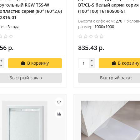
оугольный RGW TSS-W
BT/CL-S белый акрил cерия 
опластик cерия (80*160*2,6)
(100*100) 16180500-51
2816-01
Высота с сифоном:
270
Услов
тия:
3 года
размер:
1000x1000
56 р.
835.43 р.
В корзину
В корзину
Быстрый заказ
Быстрый заказ