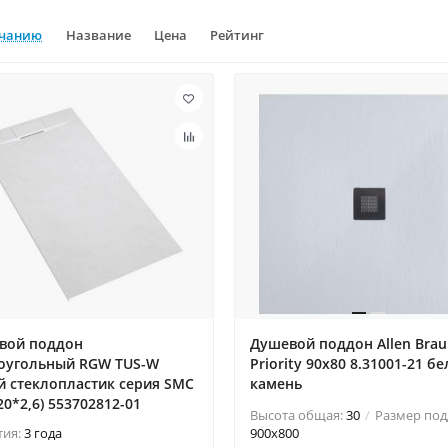
лчанию
Название
Цена
Рейтинг
вой поддон
Душевой поддон Allen Brau
оугольный RGW TUS-W
Priority 90x80 8.31001-21 б
й cтеклопластик cерия SMC
камень
20*2,6) 553702812-01
Высота общая:
30
Размер под
тия:
3 года
900x800