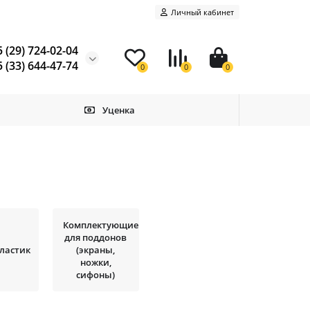
Личный кабинет
 (29) 724-02-04
 (33) 644-47-74
0
0
0
Уценка
Комплектующие
для поддонов
ластик
(экраны,
ножки,
сифоны)