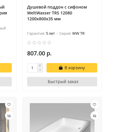
ый
Душевой поддон с сифоном
ерия
WeltWasser TRS 12080
1200х800х35 мм
ный
Гарантия:
5 лет
Серия:
WW TR
807.00 р.
В корзину
Быстрый заказ