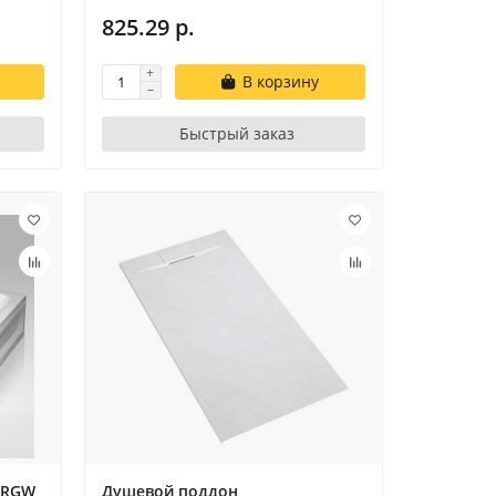
825.29 р.
В корзину
Быстрый заказ
 RGW
Душевой поддон