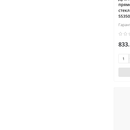
прям
cтекл
55350
Гаран
833.