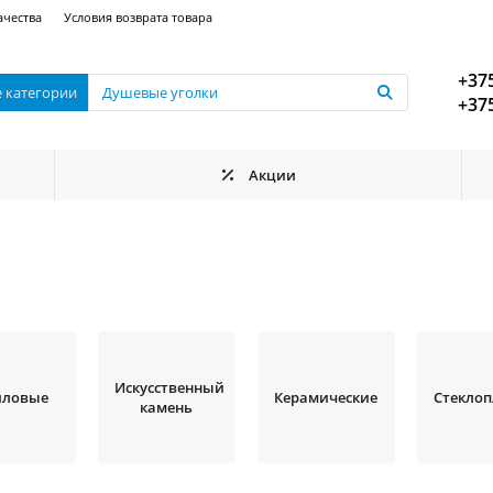
ачества
Условия возврата товара
+375
е категории
+375
Акции
Искусственный
иловые
Керамические
Стеклоп
камень