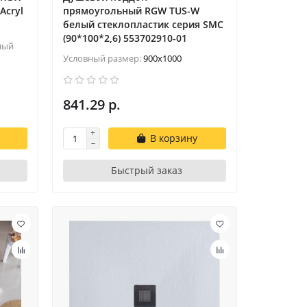
Acryl
прямоугольный RGW TUS-W
белый cтеклопластик cерия SMC
(90*100*2,6) 553702910-01
ный
Условный размер:
900x1000
841.29 р.
В корзину
Быстрый заказ