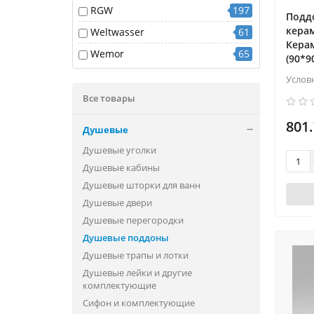
700x800
1
RGW
197
Подд
750x750
2
кера
Weltwasser
61
Кера
800x1000
7
Wemor
65
(90*9
800x1100
2
Услов
800x1200
9
Все товары
800x1300
1
801.
Душевые
800x1400
4
Душевые уголки
800x1500
2
Душевые кабины
800x1600
5
Душевые шторки для ванн
800x1700
2
Душевые двери
Душевые перегородки
800x1800
2
Душевые поддоны
800x2000
2
Душевые трапы и лотки
800x800
8
Душевые лейки и другие
комплектующие
800x800х430
1
Сифон и комплектующие
800х800
1