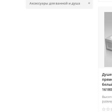
900х700х240
1
Аксессуары для ванной и душа
900х900х400
1
Душе
прям
белый
16180
Высот
разме