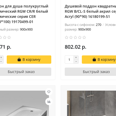
он для душа полукруглый
Душевой поддон квадратн
мический RGW CR/R белый
RGW B/CL-S белый акрил c
мические cерия CER
Acryl (90*90) 16180199-51
0*100) 19170499-01
Высота с сифоном:
270
Услов
ный размер:
900x900
размер:
900x900
71 р.
802.02 р.
В корзину
В корзину
Быстрый заказ
Быстрый заказ