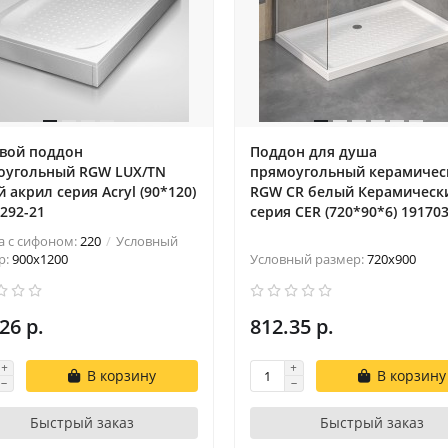
вой поддон
Поддон для душа
оугольный RGW LUX/TN
прямоугольный керамичес
 акрил cерия Acryl (90*120)
RGW CR белый Керамическ
292-21
cерия CER (720*90*6) 19170
а с сифоном:
220
Условный
р:
900x1200
Условный размер:
720x900
26 р.
812.35 р.
В корзину
В корзину
Быстрый заказ
Быстрый заказ