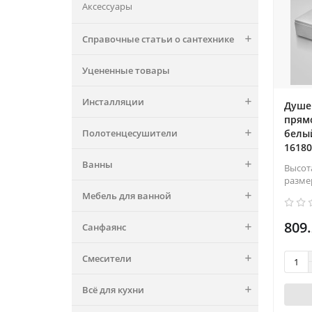
Аксессуары
900x1000
5
900x1100
3
Справочные статьи о сантехнике
900x1200
8
Уцененные товары
900x1300
2
900x1400
4
Инсталляции
Душе
прям
900x1500
3
Полотенцесушители
белый
900x1600
2
16180
Ванны
900x1700
2
Высот
разме
900x1800
2
Мебель для ванной
900x2000
2
809.
Санфаянс
900x800
6
900x900
34
Смесители
900x900х140
1
Всё для кухни
900х700
2