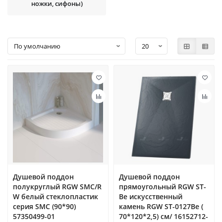
ножки, сифоны)
Душевой поддон
Душевой поддон
полукруглый RGW SMC/R
прямоугольный RGW ST-
W белый cтеклопластик
Be искусственный
cерия SMC (90*90)
камень RGW ST-0127Be (
57350499-01
70*120*2,5) см/ 16152712-