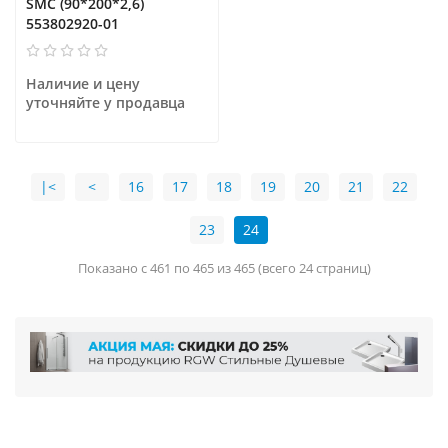
SMC (90*200*2,6)
553802920-01
Наличие и цену 
уточняйте у продавца
|<
<
16
17
18
19
20
21
22
23
24
Показано с 461 по 465 из 465 (всего 24 страниц)