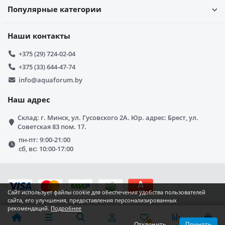
Популярные категории
Наши контакты
+375 (29) 724-02-04
+375 (33) 644-47-74
info@aquaforum.by
Наш адрес
Склад: г. Минск, ул. Гусовского 2А. Юр. адрес: Брест, ул.
Советская 83 пом. 17.
пн-пт: 9:00-21:00
сб, вс: 10:00-17:00
Сайт использует файлы cookie для обеспечения удобства пользователей
сайта, его улучшения, предоставления персонализированных
рекомендаций.
Подробнее
0
0
0
Отклонить
Принять