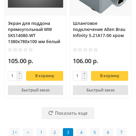
Экран для поддона
Шланговое
прямоугольный WW
подключение Allen Brau
SKS14080-WT
Infinity 5.21A17-00 хром
1380х780х100 мм белый
105.00 р.
106.00 р.
В корзину
В корзину
Быстрый заказ
Быстрый заказ
Показать еще
|<
<
1
2
3
4
5
6
7