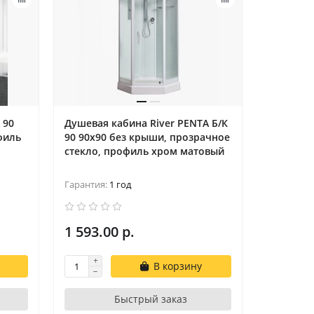
 90
Душевая кабина River PENTA Б/К
Weltwass
филь
90 90х90 без крыши, прозрачное
Сенсорн
стекло, профиль хром матовый
Золото
Гарантия:
Гарантия:
1 год
ME
1 593.00 р.
477.25 
В корзину
Быстрый заказ