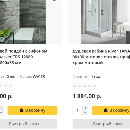
вой поддон с сифоном
Душевая кабина River TANA
asser TRS 12080
90х90 матовое стекло, про
х800х35 мм
хром матовый
тия:
5 лет
Серия:
WW TR
Гарантия:
1 год
00 р.
1 884.00 р.
В корзину
В корзину
Быстрый заказ
Быстрый заказ