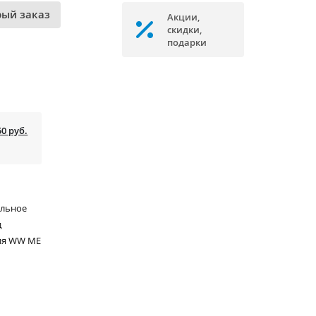
рый заказ
Акции,
скидки,
подарки
50 руб.
альное
д
ия WW ME