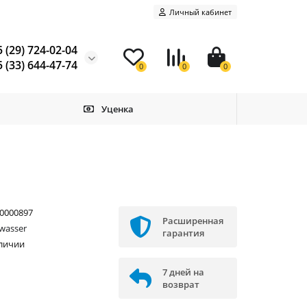
Личный кабинет
 (29) 724-02-04
 (33) 644-47-74
0
0
0
Уценка
0000897
Расширенная
wasser
гарантия
аличии
7 дней на
возврат