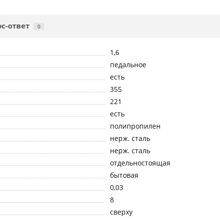
с-ответ
0
1,6
педальное
есть
355
221
есть
полипропилен
нерж. сталь
нерж. сталь
отдельностоящая
бытовая
0,03
8
сверху