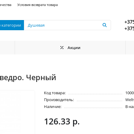
ачества
Условия возврата товара
+375
е категории
+375
Акции
 ведро. Черный
Код товара:
1000
Производитель:
Welt
Наличие:
В н
126.33 р.