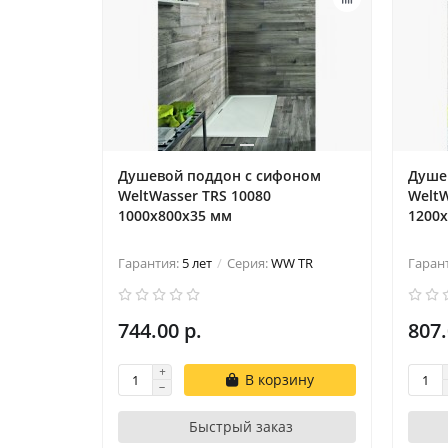
Душевой поддон с сифоном
Душе
WeltWasser TRS 10080
WeltW
1000х800х35 мм
1200
Гарантия:
5 лет
Серия:
WW TR
Гаран
744.00 р.
807.
В корзину
Быстрый заказ