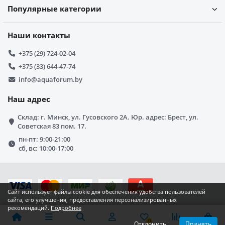
Популярные категории
Наши контакты
+375 (29) 724-02-04
+375 (33) 644-47-74
info@aquaforum.by
Наш адрес
Склад: г. Минск, ул. Гусовского 2А. Юр. адрес: Брест, ул.
Советская 83 пом. 17.
пн-пт: 9:00-21:00
сб, вс: 10:00-17:00
Сайт использует файлы cookie для обеспечения удобства пользователей
сайта, его улучшения, предоставления персонализированных
рекомендаций.
Подробнее
0
0
0
Отклонить
Принять