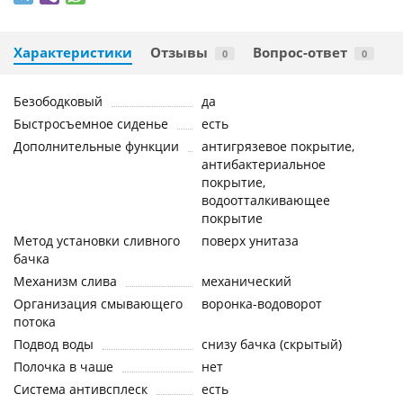
Характеристики
Отзывы
Вопрос-ответ
0
0
Безободковый
да
Быстросъемное сиденье
есть
Дополнительные функции
антигрязевое покрытие,
антибактериальное
покрытие,
водоотталкивающее
покрытие
Метод установки сливного
поверх унитаза
бачка
Механизм слива
механический
Организация смывающего
воронка-водоворот
потока
Подвод воды
снизу бачка (скрытый)
Полочка в чаше
нет
Система антивсплеск
есть