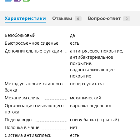
Характеристики
Отзывы
Вопрос-ответ
0
0
Безободковый
да
Быстросъемное сиденье
есть
Дополнительные функции
антигрязевое покрытие,
антибактериальное
покрытие,
водоотталкивающее
покрытие
Метод установки сливного
поверх унитаза
бачка
Механизм слива
механический
Организация смывающего
воронка-водоворот
потока
Подвод воды
снизу бачка (скрытый)
Полочка в чаше
нет
Система антивсплеск
есть