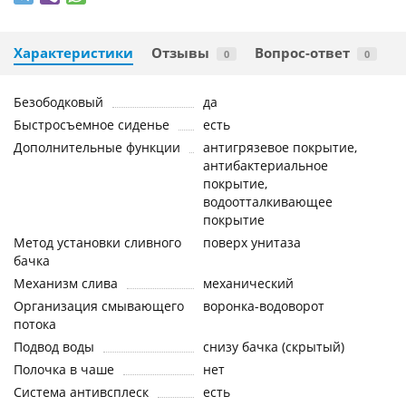
Характеристики
Отзывы
Вопрос-ответ
0
0
Безободковый
да
Быстросъемное сиденье
есть
Дополнительные функции
антигрязевое покрытие,
антибактериальное
покрытие,
водоотталкивающее
покрытие
Метод установки сливного
поверх унитаза
бачка
Механизм слива
механический
Организация смывающего
воронка-водоворот
потока
Подвод воды
снизу бачка (скрытый)
Полочка в чаше
нет
Система антивсплеск
есть