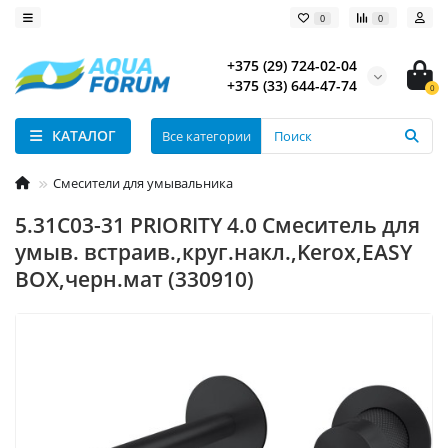
0
0
+375 (29) 724-02-04
+375 (33) 644-47-74
0
КАТАЛОГ
Все категории
Смесители для умывальника
5.31C03-31 PRIORITY 4.0 Cмеситель для
умыв. встраив.,круг.накл.,Kerox,EASY
BOX,черн.мат (330910)