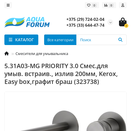
0
0
+375 (29) 724-02-04
+375 (33) 644-47-74
0
КАТАЛОГ
Все категории
Смесители для умывальника
5.31A03-MG PRIORITY 3.0 Cмес.для
умыв. встраив., излив 200мм, Kerox,
Easy box,графит браш (323738)