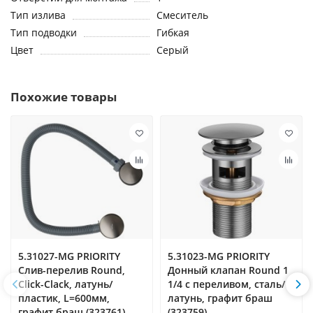
Тип излива
Смеситель
Тип подводки
Гибкая
Цвет
Серый
Похожие товары
5.31027-MG PRIORITY
5.31023-MG PRIORITY
Слив-перелив Round,
Донный клапан Round 1
Click-Clack, латунь/
1/4 с переливом, сталь/
пластик, L=600мм,
латунь, графит браш
графит браш (323761)
(323759)