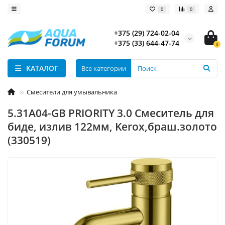
0
0
+375 (29) 724-02-04
+375 (33) 644-47-74
0
КАТАЛОГ
Все категории
Смесители для умывальника
5.31A04-GB PRIORITY 3.0 Cмеситель для
биде, излив 122мм, Kerox,браш.золото
(330519)