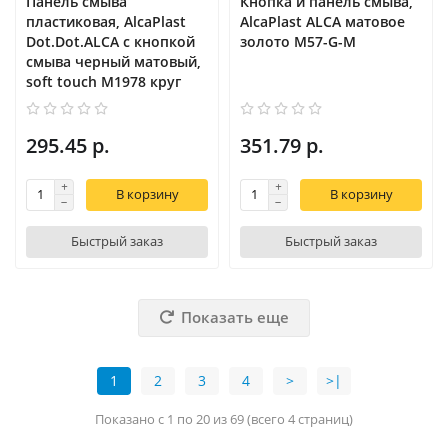
Панель смыва
Кнопка и панель смыва,
пластиковая, AlcaPlast
AlcaPlast ALCA матовое
Dot.Dot.ALCA с кнопкой
золото M57-G-M
смыва черный матовый,
soft touch M1978 круг
295.45 р.
351.79 р.
В корзину
В корзину
Быстрый заказ
Быстрый заказ
Показать еще
1
2
3
4
>
>|
Показано с 1 по 20 из 69 (всего 4 страниц)